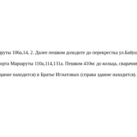
уты 106а,14, 2. Далее пешком доходите до перекрестка ул.Бабуш
орта Маршруты 110а,114,131а. Пешком 410м: до кольца, сварачив
дание находится) и Братье Игнатовых (справа здание находится).