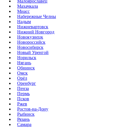
Малоярославец
Махачкала
Миасс
Набережные Челны
Надым
Нижневартовск
Нижний Новгород
Новокузнецк
Новороссийск
Новосибирск
Новый Уренгой
Норильск
Нягань
Обнинск
Омск
Орёл
Оренбург
Пенза
Пермь
Псков
Ржев
Ростов-на-Дону
Рыбинск
Рязань
Самара