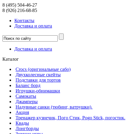
8 (495) 504-46-27
8 (926) 216-68-85
Контакты
Доcтавка и оплата
Доcтавка и оплата
Каталог
Crocs (оригинальные сабо)
Двухколесные скейты
Подставки для тортов
Баланс борд
Игрушки-обнимашки
Самокаты
Джамперы
Надувные санки (тюбинг, ватрушки).
Акция
Тренажер кузнечик, Пого Стик, Pogo Stick, погостик.
Квады
Лонгборды
Зимние игры