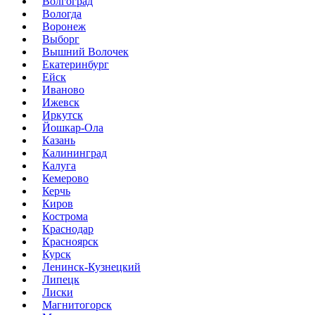
Волгоград
Вологда
Воронеж
Выборг
Вышний Волочек
Екатеринбург
Ейск
Иваново
Ижевск
Иркутск
Йошкар-Ола
Казань
Калининград
Калуга
Кемерово
Керчь
Киров
Кострома
Краснодар
Красноярск
Курск
Ленинск-Кузнецкий
Липецк
Лиски
Магнитогорск