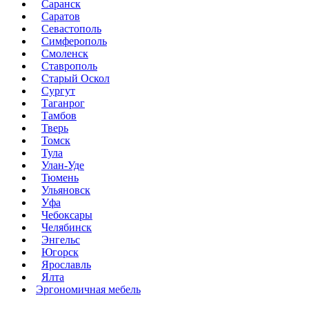
Саранск
Саратов
Севастополь
Симферополь
Смоленск
Ставрополь
Старый Оскол
Сургут
Таганрог
Тамбов
Тверь
Томск
Тула
Улан-Уде
Тюмень
Ульяновск
Уфа
Чебоксары
Челябинск
Энгельс
Югорск
Ярославль
Ялта
Эргономичная мебель