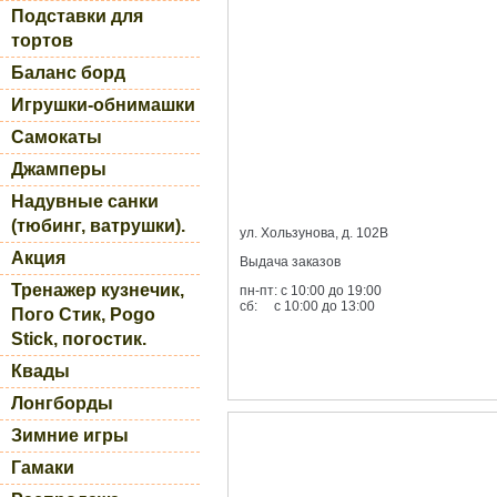
Подставки для
тортов
Баланс борд
Игрушки-обнимашки
Самокаты
Джамперы
Надувные санки
(тюбинг, ватрушки).
ул. Хользунова, д. 102В
Акция
Выдача заказов
Тренажер кузнечик,
пн-пт: с 10:00 до 19:00
сб: с 10:00 до 13:00
Пого Стик, Pogo
Stick, погостик.
Квады
Лонгборды
Зимние игры
Гамаки