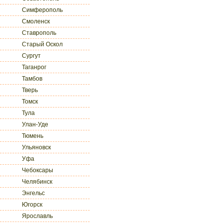
Симферополь
Смоленск
Ставрополь
Старый Оскол
Сургут
Таганрог
Тамбов
Тверь
Томск
Тула
Улан-Уде
Тюмень
Ульяновск
Уфа
Чебоксары
Челябинск
Энгельс
Югорск
Ярославль