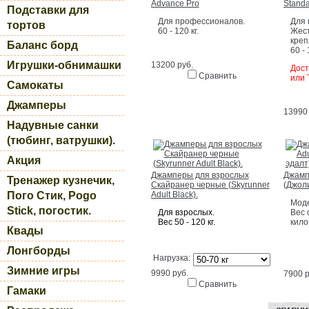
Advance Pro
Standa
Подставки для
Для профессионалов.
Для 
тортов
60 - 120 кг.
Жест
креп
Баланс борд
60 - 
Игрушки-обнимашки
13200 руб.
Дост
Сравнить
или 
Самокаты
Джамперы
13990 
Надувные санки
(тюбинг, ватрушки).
Акция
Джамперы для взрослых
Джампе
Тренажер кузнечик,
Скайранер черные (Skyrunner
(Джол
Пого Стик, Pogo
Adult Black).
Моде
Stick, погостик.
Для взрослых.
Вес 
Вес 50 - 120 кг.
кило
Квады
Лонгборды
Нагрузка:
Зимние игры
9990 руб.
7900 р
Сравнить
Гамаки