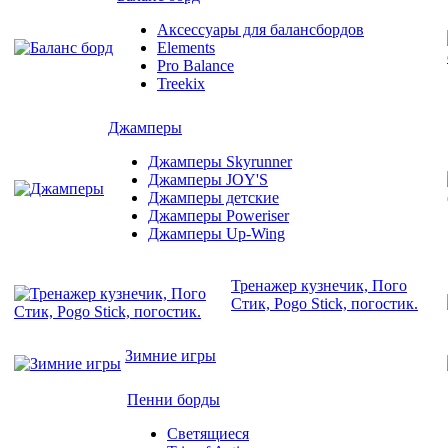
Аксессуары для балансбордов
Elements
Pro Balance
Treekix
Джамперы
Джамперы Skyrunner
Джамперы JOY'S
Джамперы детские
Джамперы Poweriser
Джамперы Up-Wing
Тренажер кузнечик, Пого
Стик, Pogo Stick, погостик.
Зимние игры
Пенни борды
Светящиеся