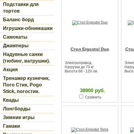
Подставки для
тортов
Баланс борд
Игрушки-обнимашки
Самокаты
Джамперы
Стол Ergostol Duo
Сто
Надувные санки
(тюбинг, ватрушки).
Электропривод.
Элек
Нагрузка до 70 кг.
Нагру
Акция
Высота 68 - 120 см.
Высот
Тренажер кузнечик,
Пого Стик, Pogo
38900 руб.
Stick, погостик.
Сравнить
Квады
Лонгборды
Зимние игры
Гамаки