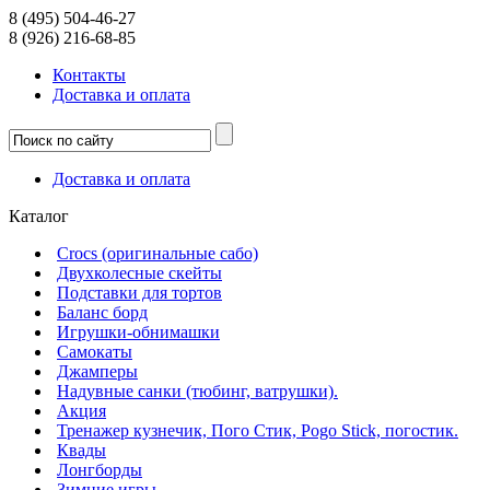
8 (495) 504-46-27
8 (926) 216-68-85
Контакты
Доcтавка и оплата
Доcтавка и оплата
Каталог
Crocs (оригинальные сабо)
Двухколесные скейты
Подставки для тортов
Баланс борд
Игрушки-обнимашки
Самокаты
Джамперы
Надувные санки (тюбинг, ватрушки).
Акция
Тренажер кузнечик, Пого Стик, Pogo Stick, погостик.
Квады
Лонгборды
Зимние игры