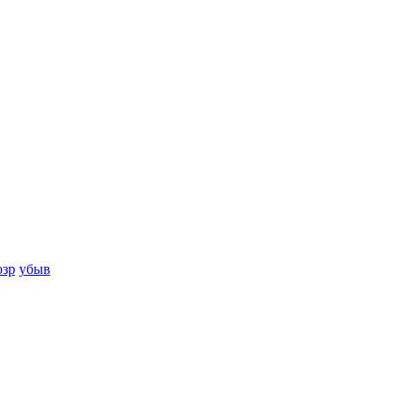
озр
убыв