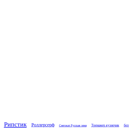
Рипстик
Роллерсерф
Тренажер кузнечик
бег
Снегокат Русская зима