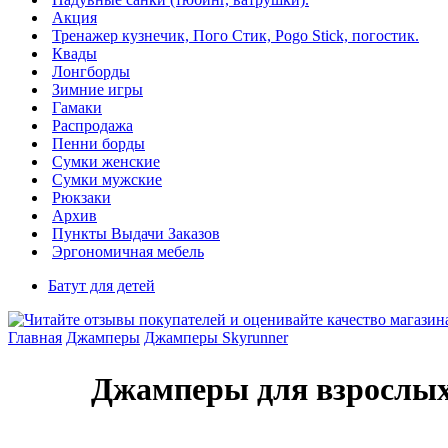
Акция
Тренажер кузнечик, Пого Стик, Pogo Stick, погостик.
Квады
Лонгборды
Зимние игры
Гамаки
Распродажа
Пенни борды
Сумки женские
Сумки мужские
Рюкзаки
Архив
Пункты Выдачи Заказов
Эргономичная мебель
Батут для детей
Главная
Джамперы
Джамперы Skyrunner
Джамперы для взрослых 