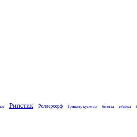
Рипстик
Роллерсерф
Тренажер кузнечик
беговел
кие
вейвборд