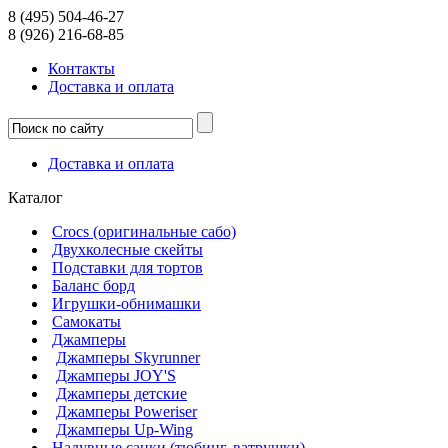
8 (495) 504-46-27
8 (926) 216-68-85
Контакты
Доcтавка и оплата
Доcтавка и оплата
Каталог
Crocs (оригинальные сабо)
Двухколесные скейты
Подставки для тортов
Баланс борд
Игрушки-обнимашки
Самокаты
Джамперы
Джамперы Skyrunner
Джамперы JOY'S
Джамперы детские
Джамперы Poweriser
Джамперы Up-Wing
Надувные санки (тюбинг, ватрушки).