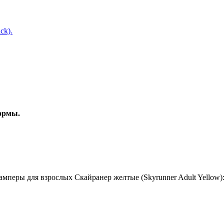
ck).
ормы.
перы для взрослых Скайранер желтые (Skyrunner Adult Yellow)