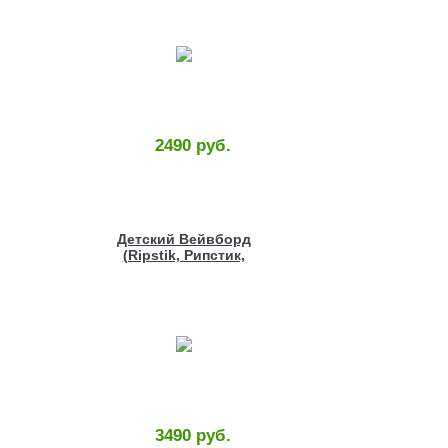
2490 руб.
Детский Вейвборд
(Ripstik, Рипстик,
Роллерсерф) с
рисунком
3490 руб.