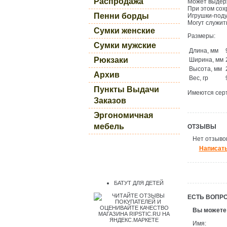
Распродажа
Может выдерж
При этом сох
Пенни борды
Игрушки-поду
Могут служит
Сумки женские
Размеры:
Сумки мужские
Длина, мм
Рюкзаки
Ширина, мм
Высота, мм
Архив
Вес, гр
Пункты Выдачи
Имеются сер
Заказов
Эргономичная
мебель
ОТЗЫВЫ
Нет отзывов
Написать
БАТУТ ДЛЯ ДЕТЕЙ
ЕСТЬ ВОПР
Вы можете
Имя: