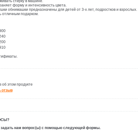
ивать стирку в машине.
раняет форму и интенсивность цвета.
шки обнимашки предназначены для детей от 3-х лет, подростков и взрослых.
ь отличным подарком.
900
240
200
910
тификаты.
 об этом продукте
 отзыв
ОСЫ?
 задать нам вопрос(ы) с помощью следующей формы.