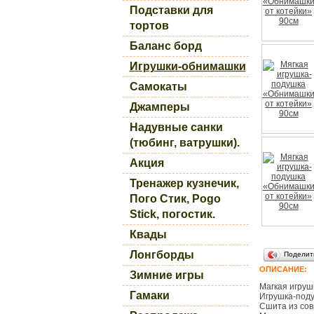
Подставки для
тортов
Баланс борд
Игрушки-обнимашки
Самокаты
Джамперы
Надувные санки
(тюбинг, ватрушки).
Акция
Тренажер кузнечик,
Пого Стик, Pogo
Stick, погостик.
Квады
Лонгборды
Поделит
ОПИСАНИЕ:
Зимние игры
Магкая игруш
Гамаки
Игрушка-поду
Сшита из сов