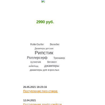
2990 руб.
RollerSurfer
Велобег
Джамперы детские
Рипстик
Роллерсерф
Тренажер
кузнечик
беговел
джамперы
вейвборд
джамперы для взрослых
НОВОСТИ
26.05.2021 18:23:16
Поступление пого-стиков.
12.04.2021
Поступление дрифт-скейтов.