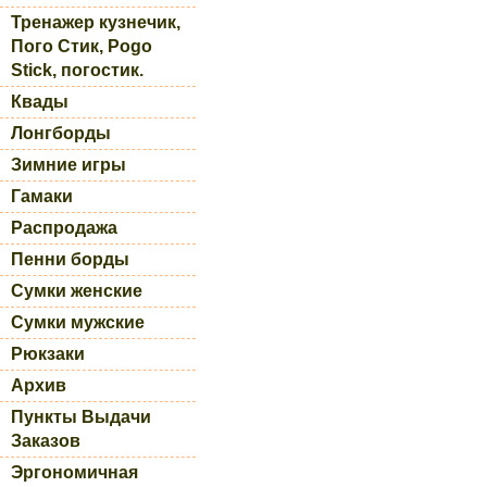
Тренажер кузнечик,
Пого Стик, Pogo
Stick, погостик.
Квады
Лонгборды
Зимние игры
Гамаки
Распродажа
Пенни борды
Сумки женские
Сумки мужские
Рюкзаки
Архив
Пункты Выдачи
Заказов
Эргономичная