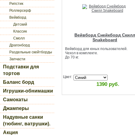
Рипстик
Роллерсерф
Вейвборд
Детский
Классик
Вейвборд Снейкборд Скил
Смолл
Snakeboard
Драгонборд
Вейвборд для юных пользователей.
Раздельные скейтборды
Чехол в комплекте.
До 70 кг.
Запчасти
Подставки для
тортов
Цвет:
Баланс борд
1390 руб.
Игрушки-обнимашки
Самокаты
Джамперы
Надувные санки
(тюбинг, ватрушки).
Акция