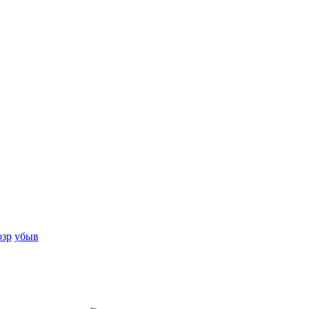
озр
убыв