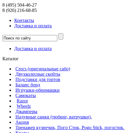
8 (495) 504-46-27
8 (926) 216-68-85
Контакты
Доcтавка и оплата
Доcтавка и оплата
Каталог
Crocs (оригинальные сабо)
Двухколесные скейты
Подставки для тортов
Баланс борд
Игрушки-обнимашки
Самокаты
Razor
Wheelz
Джамперы
Надувные санки (тюбинг, ватрушки).
Акция
Тренажер кузнечик, Пого Стик, Pogo Stick, погостик.
Квады