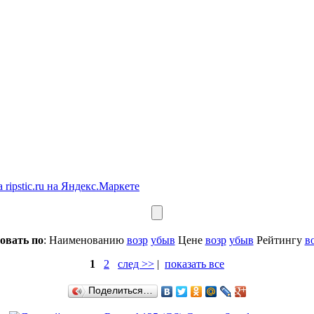
овать по
: Наименованию
возр
убыв
Цене
возр
убыв
Рейтингу
в
1
2
след >>
|
показать все
Поделиться…