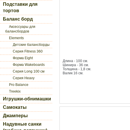
Подставки для
тортов
Баланс борд
Аксессуары для
балансбордов
Elements
Детские балансборды
Серия Fitness 360
Форма Eight
Длина - 100 см.
Форма Wakeboards
Шинира - 36 см.
Толщина - 1,8 см.
Серия Long 100 см
Валик 16 см.
Серия Heavy
Pro Balance
Treekix
Игрушки-обнимашки
Самокаты
Джамперы
Надувные санки