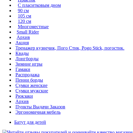
С пласитковым дном
90 см
105 см
120 см
Многоместные
Small Rider
Архив
Акция
Тренажер кузнечик, Пого Стик, Pogo Stick, погостик.
Квады
Лонгборды
Зимние игры
Гамаки
Распродажа
Пенни борды
Сумки женские
Сумки мужские
Рюкзаки
Архив
Пункты Выдачи Заказов
Эргономичная мебель
Батут для детей