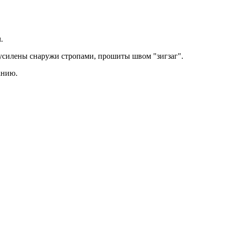
.
 усилены снаружи стропами, прошиты швом "зигзаг".
анию.