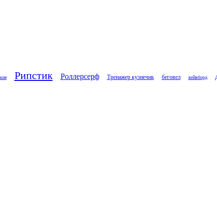
Рипстик
Роллерсерф
Тренажер кузнечик
беговел
кие
вейвборд