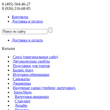
8 (495) 504-46-27
8 (926) 216-68-85
Контакты
Доcтавка и оплата
Доcтавка и оплата
Каталог
Crocs (оригинальные сабо)
Двухколесные скейты
Подставки для тортов
Баланс борд
Игрушки-обнимашки
Самокаты
Джамперы
Надувные санки (тюбинг, ватрушки).
SnowShow
Ватрушки-машинки
Стандарт
Дизайн
Практик