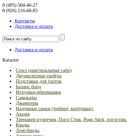
8 (495) 504-46-27
8 (926) 216-68-85
Контакты
Доcтавка и оплата
Доcтавка и оплата
Каталог
Crocs (оригинальные сабо)
Двухколесные скейты
Подставки для тортов
Баланс борд
Игрушки-обнимашки
Самокаты
Джамперы
Надувные санки (тюбинг, ватрушки).
Акция
Тренажер кузнечик, Пого Стик, Pogo Stick, погостик.
Квады
Лонгборды
Зимние игры