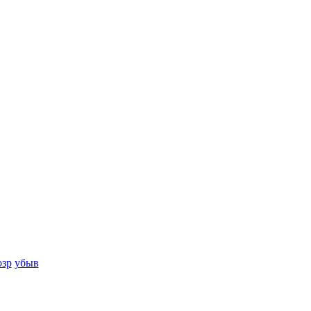
озр
убыв