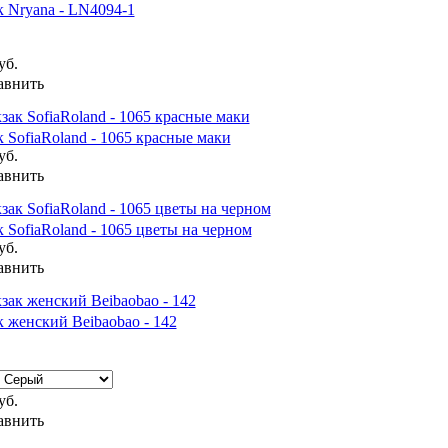
 Nryana - LN4094-1
уб.
авнить
 SofiaRoland - 1065 красные маки
уб.
авнить
 SofiaRoland - 1065 цветы на черном
уб.
авнить
 женский Beibaobao - 142
уб.
авнить