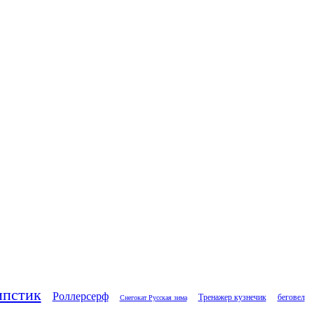
ипстик
Роллерсерф
Тренажер кузнечик
беговел
Снегокат Русская зима