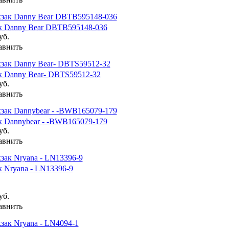
к Danny Bear DBTB595148-036
уб.
авнить
к Danny Bear- DBTS59512-32
уб.
авнить
к Dannybear - -BWB165079-179
уб.
авнить
 Nryana - LN13396-9
уб.
авнить