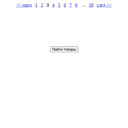
<< пред
1
2
3
4
5
6
7
8
...
10
след >>