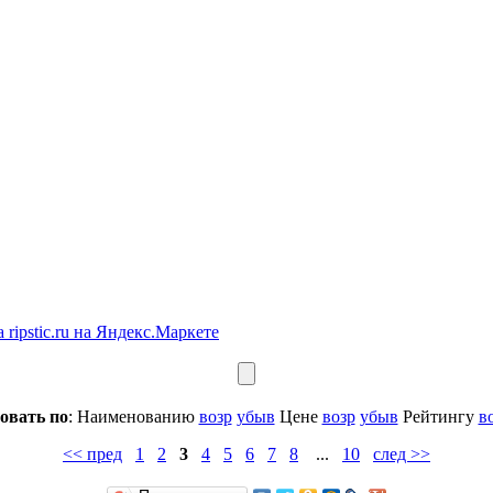
овать по
: Наименованию
возр
убыв
Цене
возр
убыв
Рейтингу
в
<< пред
1
2
3
4
5
6
7
8
...
10
след >>