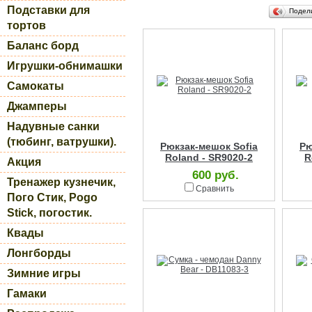
Подставки для
Подел
тортов
Баланс борд
Игрушки-обнимашки
Самокаты
Джамперы
Надувные санки
(тюбинг, ватрушки).
Рюкзак-мешок Sofia
Рю
Roland - SR9020-2
R
Акция
600 руб.
Тренажер кузнечик,
Сравнить
Пого Стик, Pogo
Stick, погостик.
Квады
Лонгборды
Зимние игры
Гамаки