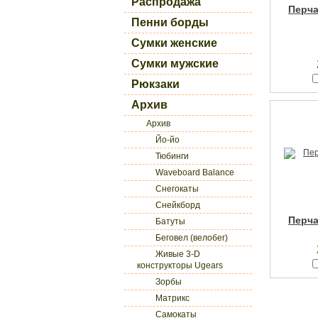
Распродажа
Перча
Пенни борды
Сумки женские
Сумки мужские
Рюкзаки
Архив
Архив
Йо-йо
Тюбинги
Waveboard Balance
Снегокаты
Снейкборд
Перча
Батуты
Беговел (велобег)
Живые 3-D
конструкторы Ugears
Зорбы
Матрикс
Самокаты