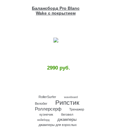
Балансборд Pro Blanc
Wake с покрытием
2990 руб.
RollerSurfer
waveboard
Рипстик
Велобег
Роллерсерф
Тренажер
кузнечик
беговел
джамперы
вейвборд
джамперы для взрослых