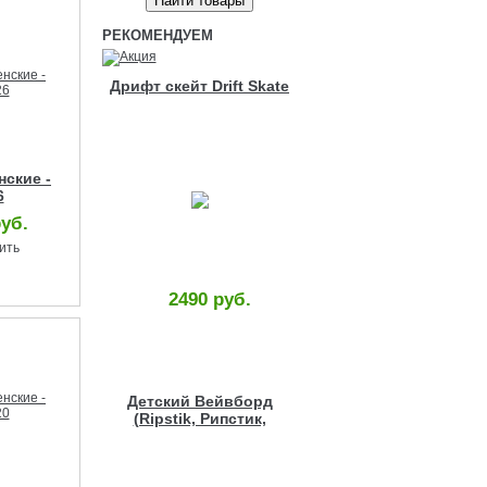
РЕКОМЕНДУЕМ
Дрифт скейт Drift Skate
нские -
6
руб.
ить
2490 руб.
Детский Вейвборд
(Ripstik, Рипстик,
Роллерсерф) с
рисунком