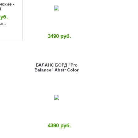
нские -
0
руб.
ить
3490 руб.
БАЛАНС БОРД "Pro
Balance" Abstr Color
Wood
4390 руб.