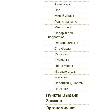
Аксессуары
Про
Живой уголок
Ролики на пятку
Моноколесо
Подарки для
подростков
Электросамокат
Сноуборды
Сноускейт
Лампы 3D
Гироскутеры
Игровые столы
Кошельки
Палантины, шарфы
Перчатки
Пункты Выдачи
Заказов
Эргономичная