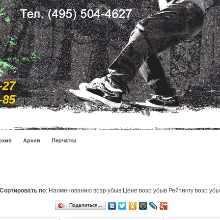
-27
-85
рхив
Архив
Перчатки
Сортировать по
: Наименованию
возр
убыв
Цене
возр
убыв
Рейтингу
возр
убы
Поделиться…