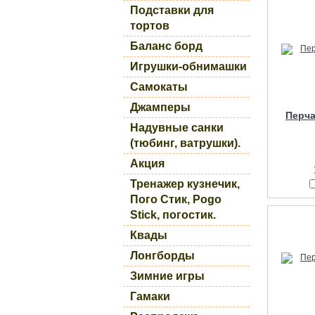
Подставки для
тортов
Баланс борд
Игрушки-обнимашки
Самокаты
Джамперы
Перча
Надувные санки
(тюбинг, ватрушки).
Акция
Тренажер кузнечик,
Пого Стик, Pogo
Stick, погостик.
Квады
Лонгборды
Зимние игры
Гамаки