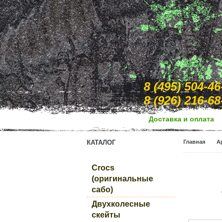
8 (495) 504-46
8 (926) 216-68
Доcтавка и оплата
КАТАЛОГ
Главная
А
Crocs
(оригинальные
сабо)
Двухколесные
скейты