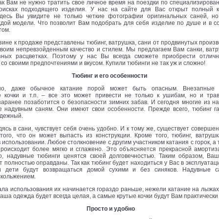
как Вам не нужно тратить свое личное время на поездки по специализиров
оисках подходящего изделия. У нас на сайте для Вас открыт полный 
Здесь Вы увидите не только четкие фотографии оригинальных саней, н
дой модели. Что позволит Вам подобрать для себя изделие по душе и в с
том.
зине к продаже представлены тюбинг, ватрушка, сани от продвинутых произ
воим непревзойденным качество и стилем. Мы предлагаем Вам санки, ватр
зных расцветках. Поэтому у нас Вы всегда сможете приобрести отлич
 со своими предпочтениями и вкусом. Купили тюбинги не так уж и сложно!
Тюбинг и его особенности
, даже обычное катание порой может быть опасным. Внезапные с
 кочки и т.п. – все это может привести не только к ушибам, но и тра
аранее позаботится о безопасности зимних забав. И сегодня многие из н
е надувным саням. Они имеют свои особенности. Прежде всего, тюбинг г
адежный.
ясь в сани, чувствует себя очень удобно. И к тому же, существует соверш
того, что он может выпасть из конструкции. Кроме того, тюбинг, ватруш
 использовании. Любое столкновение с другим участником катания с горок, а
происходит более мягко и сглажено. Это объясняется прекрасной амортиз
о, надувные тюбинги ценятся своей долговечностью. Таким образом, Ва
т полностью оправданы. Так как тюбинг будет находиться у Вас в эксплуатаци
 дети будут возвращаться домой сухими и без синяков. Надувные с
скольжением.
а использования их начинается гораздо раньше, нежели катание на лыжах
аша одежда будет всегда целая, а самые крутые кочки будут Вам практичес
Просто и удобно