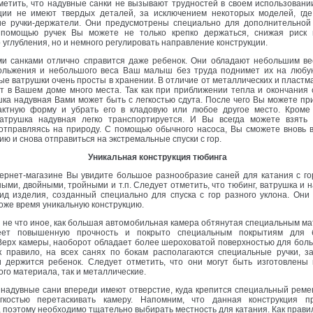
тить, что надувные санки не вызывают трудностей в своем использовании
кции не имеют твердых деталей, за исключением некоторых моделей, где
ие ручки-держатели. Они предусмотрены специально для дополнительной
 помощью ручек Вы можете не только крепко держаться, снижая риск
 углубления, но и немного регулировать направление конструкции.
 санками отлично справится даже ребенок. Они обладают небольшим вес
кольжения и небольшого веса Ваш малыш без труда поднимет их на любую
ные ватрушки очень просты в хранении. В отличие от металлических и пластм
т в Вашем доме много места. Так как при приближении тепла и окончания
шка надувная Вами может быть с легкостью сдута. После чего Вы можете п
актную форму и убрать его в кладовую или любое другое место. Кроме 
атрушка надувная легко транспортируется. И Вы всегда можете взять
 отправляясь на природу. С помощью обычного насоса, Вы сможете вновь 
ию и снова отправиться на экстремальные спуски с гор.
Уникальная конструкция тюбинга
рнет-магазине Вы увидите большое разнообразие саней для катания с гор
ыми, двойными, тройными и т.п. Следует отметить, что тюбинг, ватрушка и 
ид изделия, созданный специально для спуска с гор разного уклона. Они
тоже время уникальную конструкцию.
 не что иное, как большая автомобильная камера обтянутая специальным м
еет повышенную прочность и покрыто специальным покрытиям для б
Верх камеры, наоборот обладает более шероховатой поверхностью для бол
ак правило, на всех санях по бокам располагаются специальные ручки, з
 держится ребенок. Следует отметить, что они могут быть изготовлены к
го материала, так и металлические.
надувные сани впереди имеют отверстие, куда крепится специальный реме
костью перетаскивать камеру. Напомним, что данная конструкция пр
 поэтому необходимо тщательно выбирать местность для катания. Как прави