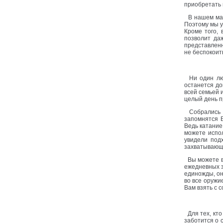
приобретать 
В нашем мага
Поэтому мы у
Кроме того, 
позволит да
представленн
не беспокоит
Ни один люб
останется до
всей семьей 
целый день п
Собрались в
запомнятся 
Ведь катание
можете испол
увидели под
захватывающ
Вы можете вс
ежедневных з
единожды, он
во все оружи
Вам взять с 
Для тех, кто
заботится о 