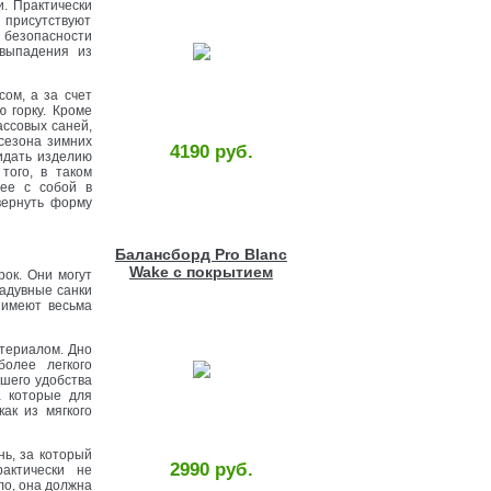
. Практически
 присутствуют
 безопасности
 выпадения из
ом, а за счет
 горку. Кроме
ассовых саней,
 сезона зимних
4190 руб.
ридать изделию
того, в таком
 ее с собой в
вернуть форму
Балансборд Pro Blanc
Wake с покрытием
ок. Они могут
надувные санки
 имеют весьма
атериалом. Дно
олее легкого
ьшего удобства
а которые для
ак из мягкого
нь, за который
2990 руб.
актически не
ло, она должна