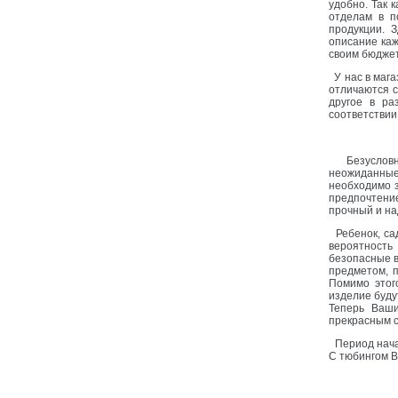
удобно. Так 
отделам в п
продукции. 
описание каж
своим бюдже
У нас в мага
отличаются с
другое в ра
соответствии
Безусловно
неожиданные
необходимо з
предпочтени
прочный и н
Ребенок, сад
вероятность 
безопасные в
предметом, 
Помимо этог
изделие буду
Теперь Ваши
прекрасным 
Период начал
С тюбингом В