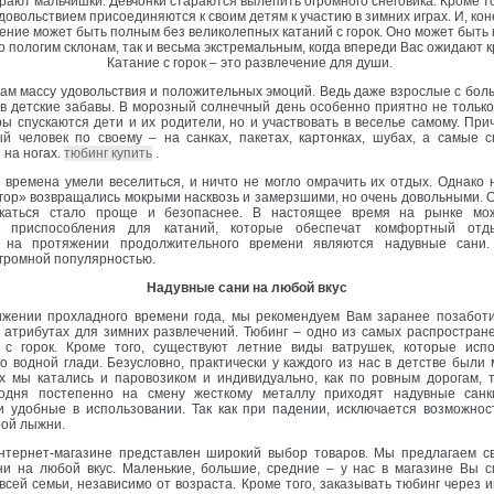
грают мальчишки. Девчонки стараются вылепить огромного снеговика. Кроме то
довольствием присоединяются к своим детям к участию в зимних играх. И, кон
ение может быть полным без великолепных катаний с горок. Оно может быть 
 пологим склонам, так и весьма экстремальным, когда впереди Вас ожидают 
Катание с горок – это развлечение для души.
м массу удовольствия и положительных эмоций. Ведь даже взрослые с бол
в детские забавы. В морозный солнечный день особенно приятно не тольк
оры спускаются дети и их родители, но и участвовать в веселье самому. При
ый человек по своему – на санках, пакетах, картонках, шубах, а самые 
 на ногах.
тюбинг купить
.
времена умели веселиться, и ничто не могло омрачить их отдых. Однако 
гор» возвращались мокрыми насквозь и замерзшими, но очень довольными. 
каться стало проще и безопаснее. В настоящее время на рынке мож
е приспособления для катаний, которые обеспечат комфортный отд
 на протяжении продолжительного времени являются надувные сани.
громной популярностью.
Надувные сани на любой вкус
ении прохладного времени года, мы рекомендуем Вам заранее позаботи
 атрибутах для зимних развлечений. Тюбинг – одно из самых распростран
 с горок. Кроме того, существуют летние виды ватрушек, которые исп
о водной глади. Безусловно, практически у каждого из нас в детстве были
х мы катались и паровозиком и индивидуально, как по ровным дорогам, т
годня постепенно на смену жесткому металлу приходят надувные сан
и удобные в использовании. Так как при падении, исключается возможнос
рой лыжни.
ернет-магазине представлен широкий выбор товаров. Мы предлагаем с
ни на любой вкус. Маленькие, большие, средние – у нас в магазине Вы с
всей семьи, независимо от возраста. Кроме того, заказывать тюбинг через 