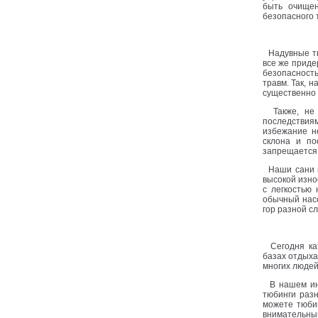
быть очищен
безопасного 
Надувные тю
все же приде
безопасность
травм. Так, 
существенно 
Также, не с
последствиям
избежание н
склона и по
запрещается 
Наши сани м
высокой изно
с легкостью
обычный насо
гор разной 
Сегодня кат
базах отдыха
многих людей
В нашем инт
тюбинги разн
можете тюби
внимательны