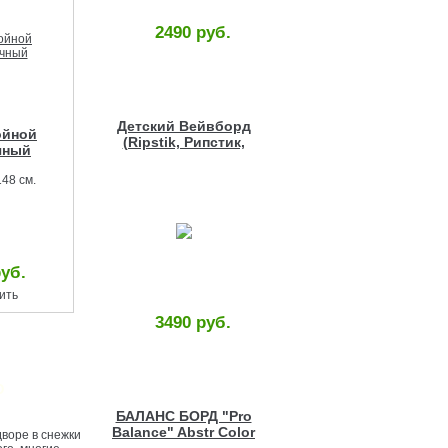
2490 руб.
Детский Вейвборд
ойной
(Ripstik, Рипстик,
чный
Роллерсерф) с
рисунком
48 см.
руб.
ить
3490 руб.
Ю
БАЛАНС БОРД "Pro
Balance" Abstr Color
дворе в снежки