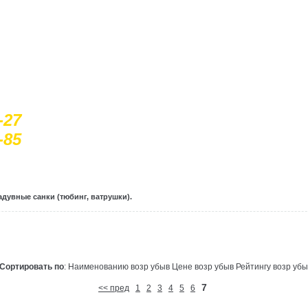
-27
-85
адувные санки (тюбинг, ватрушки).
Сортировать по
: Наименованию
возр
убыв
Цене
возр
убыв
Рейтингу
возр
убы
7
<< пред
1
2
3
4
5
6