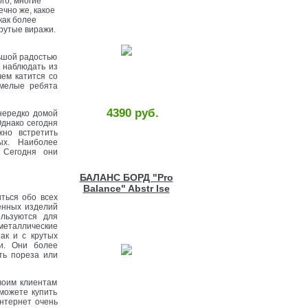
Wood
го, многие
ечно же, какое
как более
крутые виражи.
ьшой радостью
о наблюдать из
чем катится со
смелые ребята
4390 руб.
нередко домой
Однако сегодня
но встретить
ых. Наиболее
 Сегодня они
БАЛАНС БОРД "Pro
Balance" Abstr Ise
ться обо всех
енных изделий
ользуются для
 металлические
ак и с крутых
ки. Они более
ть пореза или
воим клиентам
можете купить
интернет очень