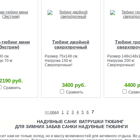
-тюбинг мини
Тюбинг двойной
Тюбинг тр
Экстрим)
сверхпрочный
сверхпро
0 см.
Размер 75х148 см.
Размер 148х148х1
о 70 кг.
Нагрузка 150 кг.
Нагрузка 200 кг.
Сверхпрочные!
Сверхпрочные!
2190 руб.
3400 руб.
4400 
Сравнить
Сравнить
Сравн
7
<< пред
1
2
3
4
5
6
АНКИ ВАТРУШКИ
НАДУВНЫЕ САНИ ВАТРУШКИ ТЮБИНГ
КУПЛ
УПИТЬ
ДЛЯ ЗИМНИХ ЗАБАВ САНКИ НАДУВНЫЕ ТЮБИНГИ
т нам не только холод, но и массу возможностей для активного отдыха. Во 