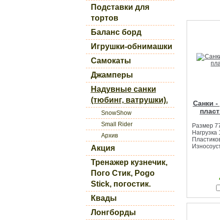
Подставки для
тортов
Баланс борд
Игрушки-обнимашки
Самокаты
Джамперы
Надувные санки
(тюбинг, ватрушки).
Cанки -
плас
SnowShow
Small Rider
Размер 7
Нагрузка 1
Архив
Пластиков
Износоус
Акция
Тренажер кузнечик,
Пого Стик, Pogo
Stick, погостик.
Квады
Лонгборды