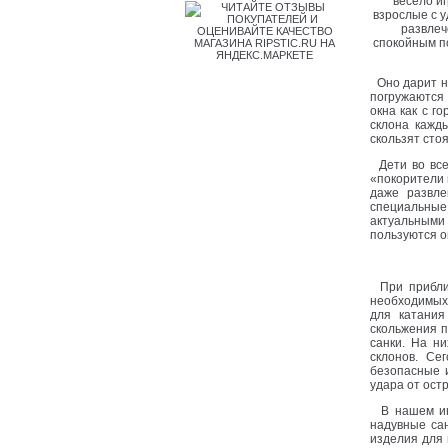
весело и
взрослые с у
развлеч
спокойным по
Оно дарит на
погружаются 
окна как с г
склона кажд
скользят стоя
Дети во все 
«покорители 
даже развле
специальны
актуальными
пользуются о
При приближ
необходимых
для катания
скольжения п
санки. На ни
склонов. Се
безопасные 
удара от ост
В нашем инт
надувные са
изделия для 