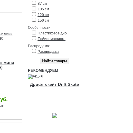
87 см
105 см
120 см
150 см
Особенности:
Пластиковое дно
Тюбинг машинка
Распродажа:
Распродажа
г мини
р)
РЕКОМЕНДУЕМ
Дрифт скейт Drift Skate
руб.
ить