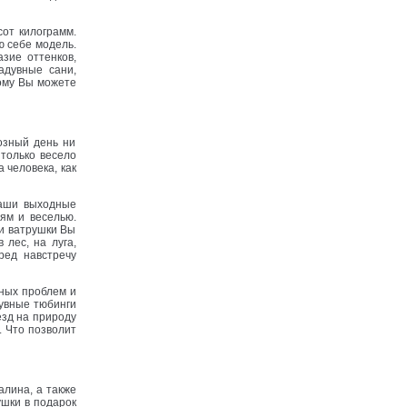
от килограмм.
ю себе модель.
азие оттенков,
адувные сани,
тому Вы можете
озный день ни
 только весело
 человека, как
Ваши выходные
ям и веселью.
ки ватрушки Вы
 лес, на луга,
ред навстречу
щных проблем и
дувные тюбинги
езд на природу
. Что позволит
алина, а также
ушки в подарок