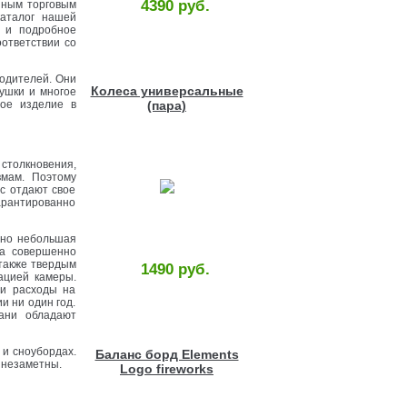
4390 руб.
анным торговым
каталог нашей
о и подробное
оответствии со
водителей. Они
Колеса универсальные
ушки и многое
ное изделие в
(пара)
толкновения,
вмам. Поэтому
ас отдают свое
арантированно
енно небольшая
ка совершенно
 также твердым
1490 руб.
ацией камеры.
ши расходы на
и ни один год.
ани обладают
 и сноубордах.
Баланс борд Elements
ки незаметны.
Logo fireworks