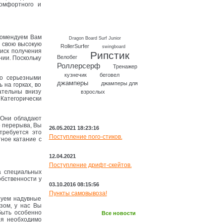
омфортного и
комендуем Вам
Dragon Board Surf Junior
а свою высокую
RollerSurfer
swingboard
иск получения
Рипстик
Велобег
нии. Поскольку
Роллерсерф
Тренажер
кузнечик
беговел
то серьезными
джамперы
джамперы для
 на горках, во
ательны внизу
взрослых
Категорически
НОВОСТИ
 Они обладают
о перерыва, Вы
26.05.2021 18:23:16
требуется это
Поступление пого-стиков.
тное катание с
12.04.2021
Поступление дрифт-скейтов.
а специальных
обственности у
03.10.2016 08:15:56
Пункты самовывоза!
зуем надувные
азом, у нас Вы
быть особенно
Все новости
ия необходимо