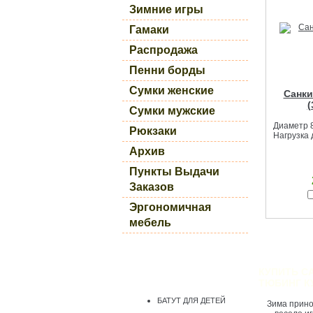
Зимние игры
Гамаки
Распродажа
Пенни борды
Сумки женские
Санки
(
Сумки мужские
Диаметр 8
Рюкзаки
Нагрузка д
Архив
Пункты Выдачи
Заказов
Эргономичная
мебель
КУПИТЬ С
ТЮБИНГ К
БАТУТ ДЛЯ ДЕТЕЙ
Зима приноси