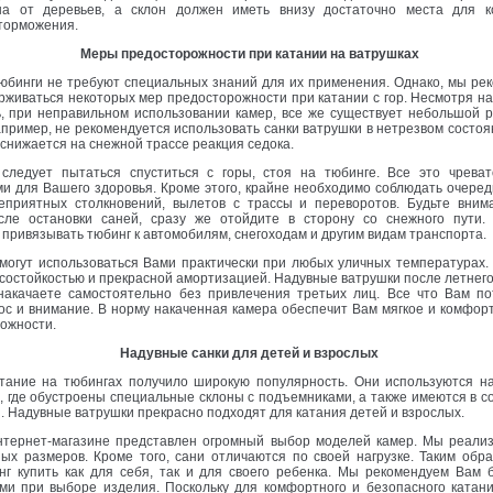
а от деревьев, а склон должен иметь внизу достаточно места для к
торможения.
Меры предосторожности при катании на ватрушках
бинги не требуют специальных знаний для их применения. Однако, мы ре
рживаться некоторых мер предосторожности при катании с гор. Несмотря н
, при неправильном использовании камер, все же существует небольшой р
например, не рекомендуется использовать санки ватрушки в нетрезвом состоя
снижается на снежной трассе реакция седока.
ледует пытаться спуститься с горы, стоя на тюбинге. Все это чрева
и для Вашего здоровья. Кроме этого, крайне необходимо соблюдать очередь
еприятных столкновений, вылетов с трассы и переворотов. Будьте вним
сле остановки саней, сразу же отойдите в сторону со снежного пути. 
привязывать тюбинг к автомобилям, снегоходам и другим видам транспорта.
огут использоваться Вами практически при любых уличных температурах.
состойкостью и прекрасной амортизацией. Надувные ватрушки после летнег
 накачаете самостоятельно без привлечения третьих лиц. Все что Вам по
с и внимание. В норму накаченная камера обеспечит Вам мягкое и комфор
сложности.
Надувные санки для детей и взрослых
ание на тюбингах получило широкую популярность. Они используются н
, где обустроены специальные склоны с подъемниками, а также имеются в с
. Надувные ватрушки прекрасно подходят для катания детей и взрослых.
ернет-магазине представлен огромный выбор моделей камер. Мы реали
ых размеров. Кроме того, сани отличаются по своей нагрузке. Таким обр
нг купить как для себя, так и для своего ребенка. Мы рекомендуем Вам 
ми при выборе изделия. Поскольку для комфортного и безопасного катан