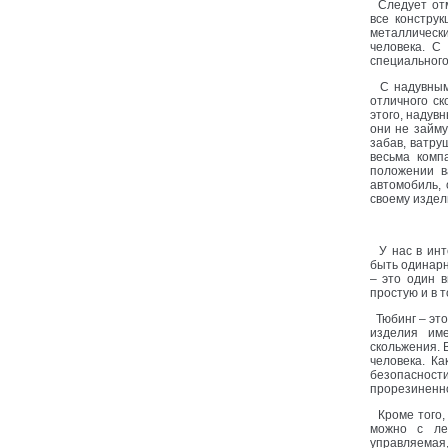
Следует отме
все констру
металлическ
человека. С
специального
С надувными
отличного с
этого, надув
они не займу
забав, ватру
весьма комп
положении в
автомобиль,
своему издел
У нас в инте
быть одинарн
– это один в
простую и в 
Тюбинг – это
изделия им
скольжения. 
человека. К
безопасности
прорезиненно
Кроме того, 
можно с лег
управляемая,