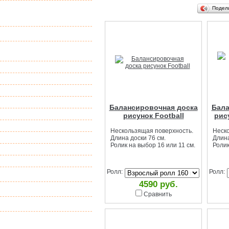
Подставки для
Подел
тортов
Баланс борд
Аксессуары для
балансбордов
Elements
Детские балансборды
Серия Fitness 360
Форма Eight
Балансировочная доска
Бала
Форма Wakeboards
рисунок Football
рис
Серия Long 100 см
Нескользящая поверхность.
Неск
Серия Heavy
Длина доски 76 см.
Длина
Ролик на выбор 16 или 11 см.
Ролик
Pro Balance
Treekix
Ролл:
Ролл:
Игрушки-обнимашки
4590 руб.
Самокаты
Сравнить
Джамперы
Надувные санки