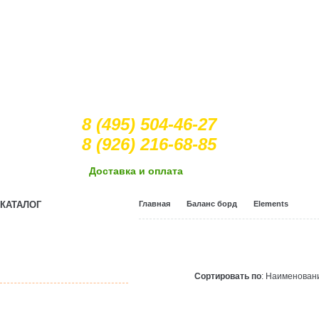
8 (495) 504-46-27
8 (926) 216-68-85
Доcтавка и оплата
КАТАЛОГ
Главная
Баланс борд
Elements
Crocs
(оригинальные
сабо)
Сортировать по
: Наименова
Двухколесные
скейты