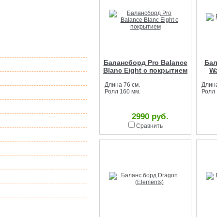
(тюбинг, ватрушки).
Акция
Тренажер кузнечик,
Пого Стик, Pogo
Stick, погостик.
Балансборд Pro Balance
Бал
Квады
Blanc Eight с покрытием
Wa
Лонгборды
Длина 76 см.
Длина
Зимние игры
Ролл 160 мм.
Ролл 
Гамаки
2990 руб.
Распродажа
Сравнить
Пенни борды
Сумки женские
Сумки мужские
Рюкзаки
Архив
Пункты Выдачи
Заказов