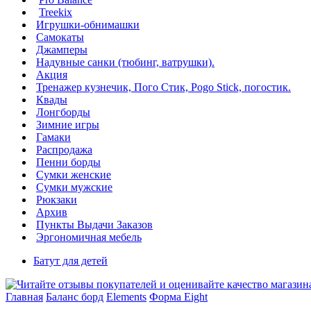
Treekix
Игрушки-обнимашки
Самокаты
Джамперы
Надувные санки (тюбинг, ватрушки).
Акция
Тренажер кузнечик, Пого Стик, Pogo Stick, погостик.
Квады
Лонгборды
Зимние игры
Гамаки
Распродажа
Пенни борды
Сумки женские
Сумки мужские
Рюкзаки
Архив
Пункты Выдачи Заказов
Эргономичная мебель
Батут для детей
Главная
Баланс борд
Elements
Форма Eight