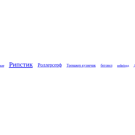
Рипстик
Роллерсерф
Тренажер кузнечик
беговел
кие
вейвборд