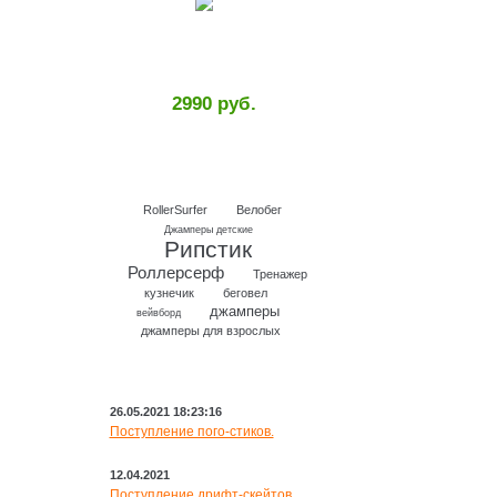
2990 руб.
RollerSurfer
Велобег
Джамперы детские
Рипстик
Роллерсерф
Тренажер
кузнечик
беговел
джамперы
вейвборд
джамперы для взрослых
НОВОСТИ
26.05.2021 18:23:16
Поступление пого-стиков.
12.04.2021
Поступление дрифт-скейтов.