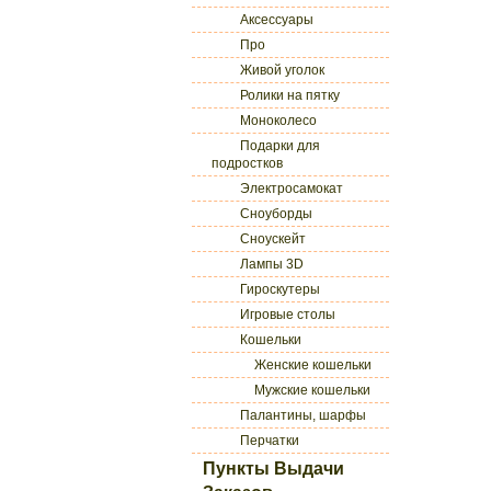
Аксессуары
Про
Живой уголок
Ролики на пятку
Моноколесо
Подарки для
подростков
Электросамокат
Сноуборды
Сноускейт
Лампы 3D
Гироскутеры
Игровые столы
Кошельки
Женские кошельки
Мужские кошельки
Палантины, шарфы
Перчатки
Пункты Выдачи