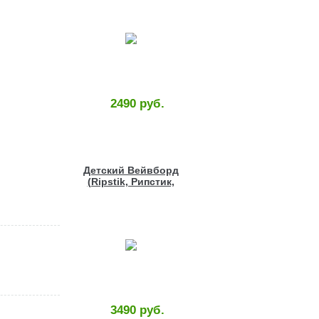
2490 руб.
Детский Вейвборд
(Ripstik, Рипстик,
Роллерсерф) с
рисунком
3490 руб.