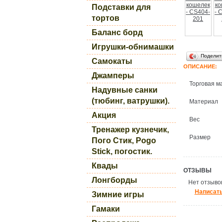
Подставки для
тортов
Баланс борд
Игрушки-обнимашки
Поделит
Самокаты
ОПИСАНИЕ:
Джамперы
Торговая м
Надувные санки
(тюбинг, ватрушки).
Материал
Акция
Вес
Тренажер кузнечик,
Размер
Пого Стик, Pogo
Stick, погостик.
Квады
ОТЗЫВЫ
Лонгборды
Нет отзывов
Написать
Зимние игры
Гамаки