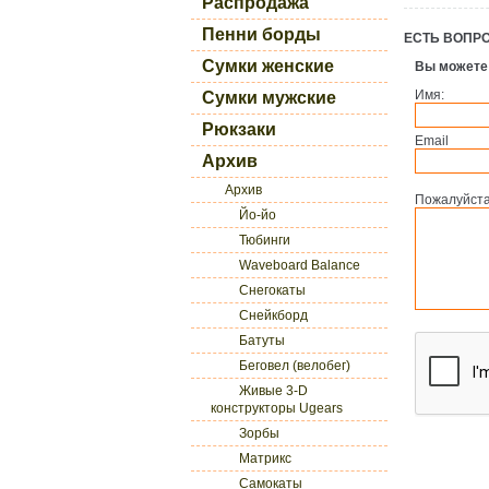
Распродажа
Пенни борды
ЕСТЬ ВОПР
Сумки женские
Вы можете
Имя:
Сумки мужские
Рюкзаки
Email
Архив
Архив
Пожалуйста
Йо-йо
Тюбинги
Waveboard Balance
Снегокаты
Снейкборд
Батуты
Беговел (велобег)
Живые 3-D
конструкторы Ugears
Зорбы
Матрикс
Самокаты