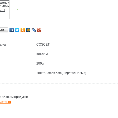
.
ься…
арка
COSCET
Кожзам
200g
18cm*3cm*9,5cm(шир*толщ*выс)
 об этом продукте
 отзыв