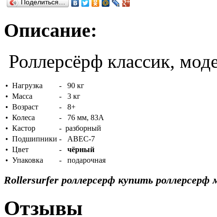
Поделиться…
Описание:
Роллерсёрф классик, моде
•
Нагрузка
-
90 кг
•
Масса
-
3 кг
•
Возраст
-
8+
•
Колеса
-
76 мм, 83А
•
Кастор
-
разборный
•
Подшипники
-
АВЕС-7
•
Цвет
-
чёрный
•
Упаковка
-
подарочная
Rollersurfer р
оллерсерф купить роллерсерф 
Отзывы