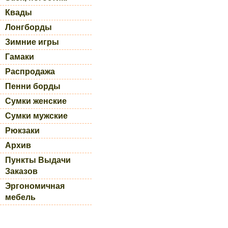
Квады
Лонгборды
Зимние игры
Гамаки
Распродажа
Пенни борды
Сумки женские
Сумки мужские
Рюкзаки
Архив
Пункты Выдачи
Заказов
Эргономичная
мебель