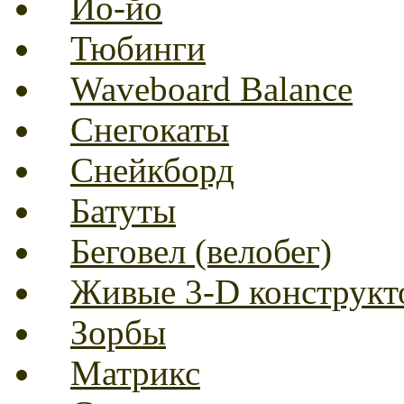
Йо-йо
Тюбинги
Waveboard Balance
Снегокаты
Снейкборд
Батуты
Беговел (велобег)
Живые 3-D конструкт
Зорбы
Матрикс