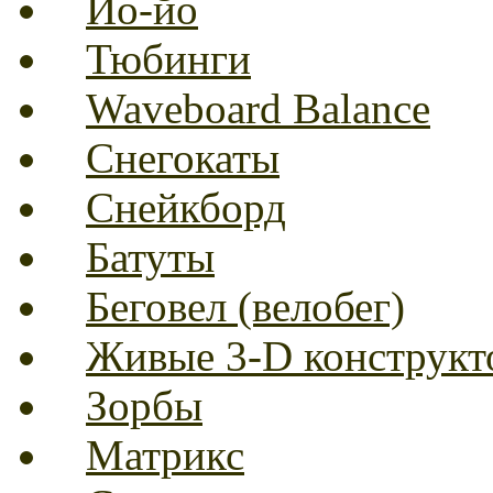
Йо-йо
Тюбинги
Waveboard Balance
Снегокаты
Снейкборд
Батуты
Беговел (велобег)
Живые 3-D конструкт
Зорбы
Матрикс