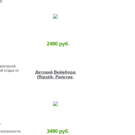
но
2490 руб.
контроля.
ый отдых от
Детский Вейвборд
(Ripstik, Рипстик,
Роллерсерф) с
рисунком
.
3490 руб.
езопасности.