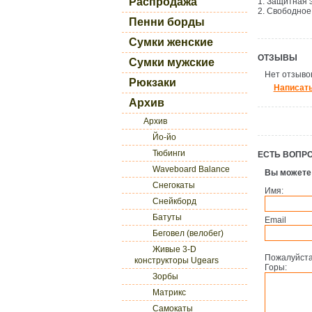
Распродажа
1. Защитная 
2. Свободное
Пенни борды
Сумки женские
ОТЗЫВЫ
Сумки мужские
Нет отзывов
Рюкзаки
Написать
Архив
Архив
Йо-йо
Тюбинги
ЕСТЬ ВОПР
Waveboard Balance
Вы можете
Снегокаты
Имя:
Снейкборд
Батуты
Email
Беговел (велобег)
Живые 3-D
Пожалуйста
конструкторы Ugears
Горы:
Зорбы
Матрикс
Самокаты