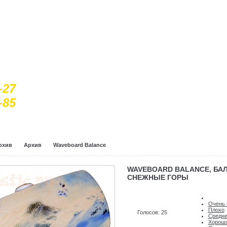
-27
-85
рхив
Архив
Waveboard Balance
WAVEBOARD BALANCE, БА
СНЕЖНЫЕ ГОРЫ
Очень 
Плохо
Голосов: 25
Средн
Хорош