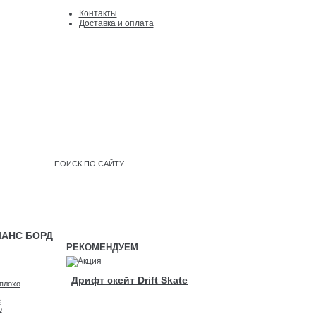
Контакты
Доcтавка и оплата
Войти
|
регистрация
ЛАНС БОРД
РЕКОМЕНДУЕМ
Дрифт скейт Drift Skate
плохо
е
о