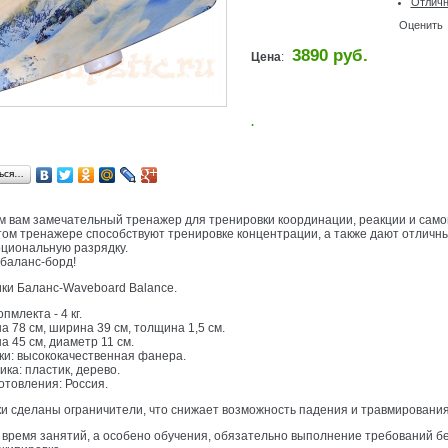
Отлич
Оценить
3890 руб.
Цена
:
.
ься…
 вам замечательный тренажер для тренировки координации, реакции и само
том тренажере способствуют тренировке концентрации, а также дают отличн
оциональную разрядку.
 баланс-борд!
ки Баланс-Waveboard Balance.
опмлекта - 4 кг.
на 78 см, ширина 39 см, толщина 1,5 см.
на 45 см, диаметр 11 см.
ски: высококачественная фанера.
ика: пластик, дерево.
отовления: Россия.
ки сделаны ограничители, что снижает возможность падения и травмирования
 время занятий, а особено обучения, обязательно выполнение требований б