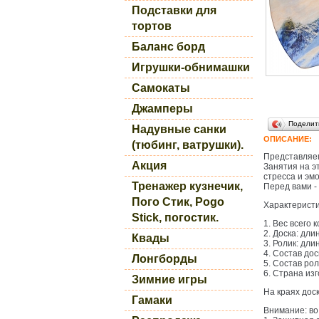
Подставки для
тортов
Баланс борд
Игрушки-обнимашки
Самокаты
Джамперы
Поделит
Надувные санки
ОПИСАНИЕ:
(тюбинг, ватрушки).
Представляем
Акция
Занятия на э
стресса и эм
Тренажер кузнечик,
Перед вами -
Пого Стик, Pogo
Характеристи
Stick, погостик.
1. Вес всего к
2. Доска: дли
Квады
3. Ролик: дли
4. Состав до
Лонгборды
5. Состав рол
6. Страна изг
Зимние игры
На краях дос
Гамаки
Внимание: во