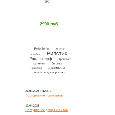
2990 руб.
RollerSurfer
Yo-Yo "9
Рипстик
Велобег
Роллерсерф
Тренажер
кузнечик
беговел
джамперы
вейвборд
джамперы для взрослых
НОВОСТИ
26.05.2021 18:23:16
Поступление пого-стиков.
12.04.2021
Поступление дрифт-скейтов.