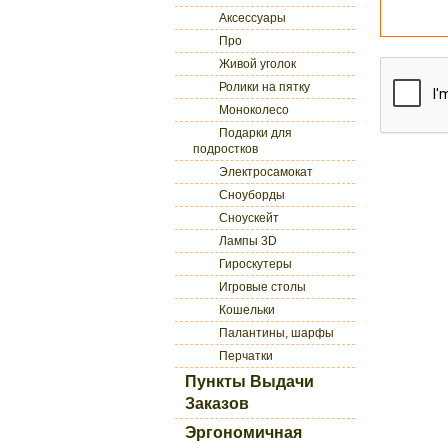
Аксессуары
Про
Живой уголок
Ролики на пятку
Моноколесо
Подарки для
подростков
Электросамокат
Сноуборды
Сноускейт
Лампы 3D
Гироскутеры
Игровые столы
Кошельки
Палантины, шарфы
Перчатки
Пункты Выдачи
Заказов
Эргономичная