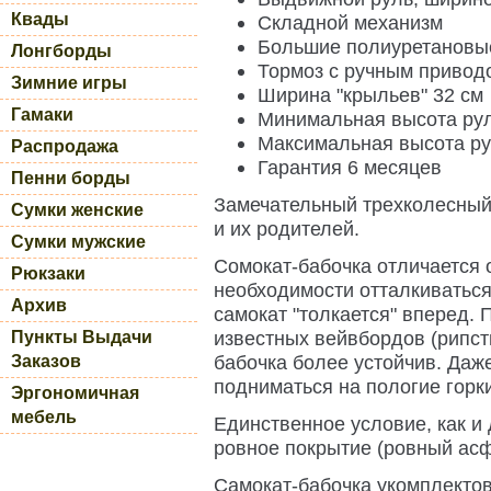
Квады
Складной механизм
Большие полиуретановы
Лонгборды
Тормоз с ручным привод
Зимние игры
Ширина "крыльев" 32 см
Гамаки
Минимальная высота руля
Максимальная высота рул
Распродажа
Гарантия 6 месяцев
Пенни борды
Замечательный трехколесны
Сумки женские
и их родителей.
Сумки мужские
Сомокат-бабочка отличается о
Рюкзаки
необходимости отталкиваться
Архив
самокат "толкается" вперед.
известных вейвбордов (рипст
Пункты Выдачи
бабочка более устойчив. Да
Заказов
подниматься на пологие горки
Эргономичная
мебель
Единственное условие, как и 
ровное покрытие (ровный асфа
Самокат-бабочка укомплектов