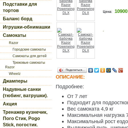
Подставки для
тортов
10900
Цена
:
Баланс борд
Игрушки-обнимашки
.
Самокаты
Razor
Городские самокаты
Самокаты для детей
Трюковые самокаты
Razor
Поделиться…
Wheelz
ОПИСАНИЕ:
Джамперы
Подробнее:
Надувные санки
(тюбинг, ватрушки).
От 7 лет
Подходит для подростков
Акция
Вес самоката 4,9 кг
Тренажер кузнечик,
Максимальная нагрузка 7
Пого Стик, Pogo
Максимальный рост ездо
Stick, погостик.
Выдвижной руль, ширино