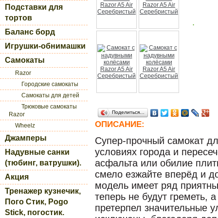
Подставки для
тортов
.
Баланс борд
Игрушки-обнимашки
Самокаты
Razor
Городские самокаты
Самокаты для детей
Трюковые самокаты
Поделиться…
Razor
ОПИСАНИЕ:
Wheelz
Джамперы
Супер-прочный самокат дл
условиях города и пересеч
Надувные санки
асфальта или обилие плитк
(тюбинг, ватрушки).
смело езжайте вперёд и д
Акция
модель имеет ряд приятны
Тренажер кузнечик,
теперь не будут греметь, 
Пого Стик, Pogo
претерпел значительные 
Stick, погостик.