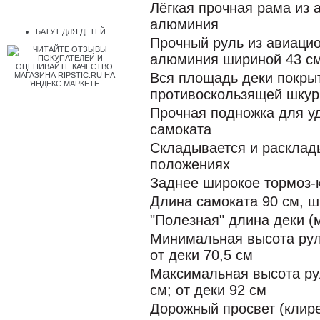
Лёгкая прочная рама из 
алюминия
БАТУТ ДЛЯ ДЕТЕЙ
Прочный руль из
авиацио
алюминия
шириной 43 с
Вся площадь деки покры
противоскользящей шкур
Прочная подножка для у
самоката
Складывается и расклады
положениях
Заднее широкое тормоз-
Длина самоката 90 см, ш
"Полезная" длина деки (м
Минимальная высота руля
от деки 70,5 см
Максимальная высота р
см;
от деки 92 см
Дорожный просвет (клире