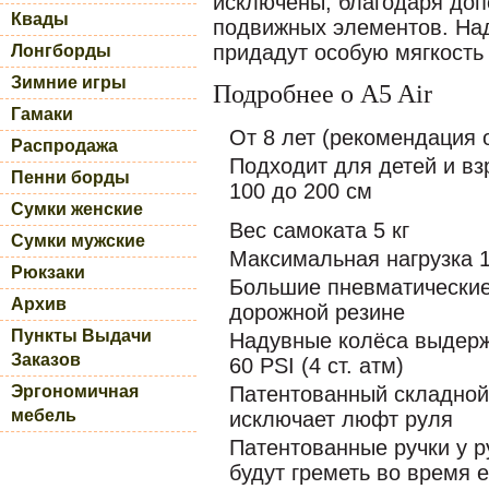
исключены, благодаря до
Квады
подвижных элементов. На
придадут особую мягкость
Лонгборды
Зимние игры
Подробнее о A5 Air
Гамаки
От 8 лет (рекомендация 
Распродажа
Подходит для детей и вз
Пенни борды
100 до 200 см
Сумки женские
Вес самоката 5 кг
Сумки мужские
Максимальная нагрузка 1
Рюкзаки
Большие пневматические
Архив
дорожной резине
Пункты Выдачи
Надувные колёса выдер
Заказов
60 PSI (4 ст. атм)
Эргономичная
Патентованный складной
мебель
исключает люфт руля
Патентованные ручки у р
будут греметь во время 