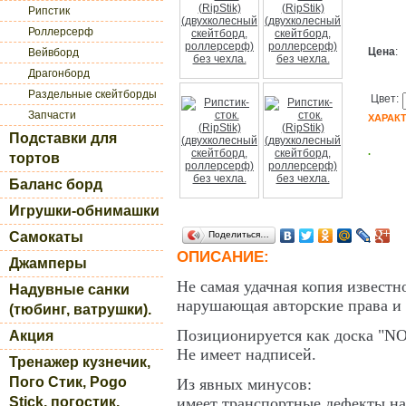
Рипстик
Роллерсерф
Цена
:
Вейвборд
Драгонборд
Раздельные скейтборды
Цвет:
Запчасти
ХАРАК
Подставки для
.
тортов
Баланс борд
Игрушки-обнимашки
Самокаты
Поделиться…
ОПИСАНИЕ:
Джамперы
Не самая удачная копия известно
Надувные санки
нарушающая авторские права и 
(тюбинг, ватрушки).
Позиционируется как доска "N
Акция
Не имеет надписей.
Тренажер кузнечик,
Пого Стик, Pogo
Из явных минусов:
Stick, погостик.
имеет транспортные дефекты на