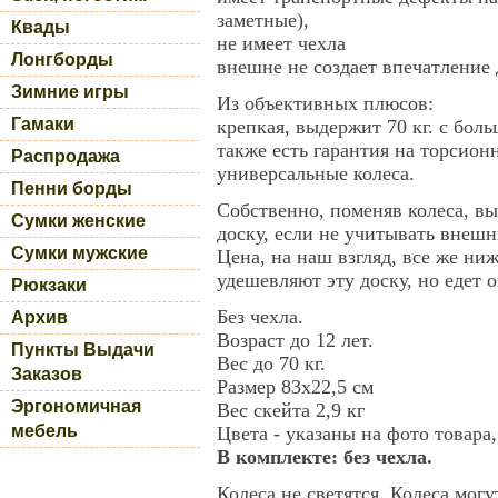
заметные),
Квады
не имеет чехла
Лонгборды
внешне не создает впечатление 
Зимние игры
Из объективных плюсов:
Гамаки
крепкая, выдержит 70 кг. с боль
также есть гарантия на торсион
Распродажа
универсальные колеса.
Пенни борды
Собственно, поменяв колеса, в
Сумки женские
доску, если не учитывать внешн
Сумки мужские
Цена, на наш взгляд, все же ни
удешевляют эту доску, но едет 
Рюкзаки
Без чехла.
Архив
Возраст до 12 лет.
Пункты Выдачи
Вес до 70 кг.
Заказов
Размер 83х22,5 см
Эргономичная
Вес скейта 2,9 кг
мебель
Цвета - указаны на фото товара
В комплекте: без чехла.
Колеса не светятся. Колеса мог