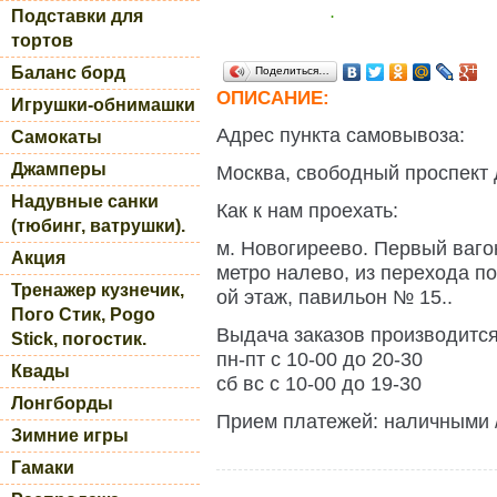
Подставки для
.
тортов
Баланс борд
Поделиться…
ОПИСАНИЕ:
Игрушки-обнимашки
Адрес пункта самовывоза:
Самокаты
Джамперы
Москва, свободный проспект 
Надувные санки
Как к нам проехать:
(тюбинг, ватрушки).
м. Новогиреево. Первый ваго
Акция
метро налево, из перехода по
Тренажер кузнечик,
ой этаж, павильон № 15..
Пого Стик, Pogo
Выдача заказов производитс
Stick, погостик.
пн-пт с 10-00 до 20-30
Квады
сб вс с 10-00 до 19-30
Лонгборды
Прием платежей: наличными /
Зимние игры
Гамаки