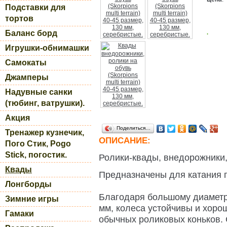
Подставки для
тортов
Баланс борд
.
Игрушки-обнимашки
Самокаты
Джамперы
Надувные санки
(тюбинг, ватрушки).
Акция
Поделиться…
Тренажер кузнечик,
ОПИСАНИЕ:
Пого Стик, Pogo
Stick, погостик.
Ролики-квады, внедорожники,
Квады
Предназначены для катания 
Лонгборды
Благодаря большому диаметру
Зимние игры
мм, колеса устойчивы и хоро
Гамаки
обычных роликовых коньков.