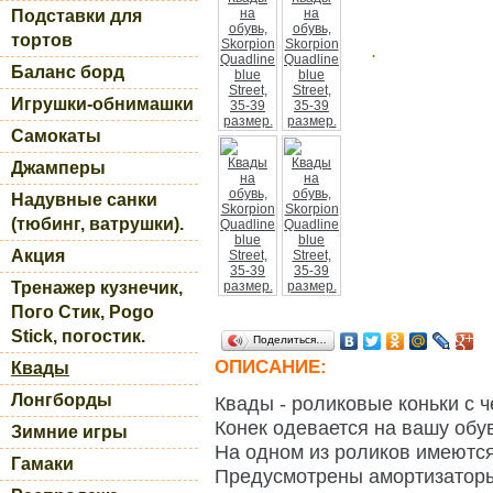
Подставки для
тортов
.
Баланс борд
Игрушки-обнимашки
Самокаты
Джамперы
Надувные санки
(тюбинг, ватрушки).
Акция
Тренажер кузнечик,
Пого Стик, Pogo
Stick, погостик.
Поделиться…
ОПИСАНИЕ:
Квады
Лонгборды
Квады - роликовые коньки с 
Конек одевается на вашу обу
Зимние игры
На одном из роликов имеются
Гамаки
Предусмотрены амортизаторы