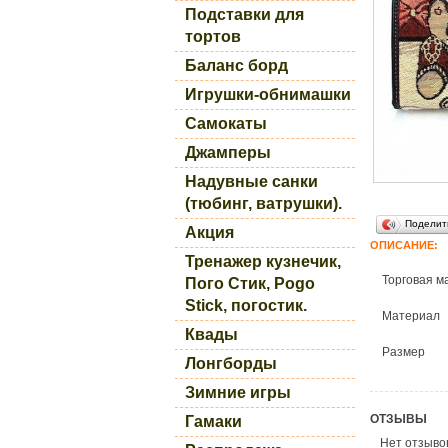
Подставки для
тортов
Баланс борд
Игрушки-обнимашки
Самокаты
Джамперы
Надувные санки
(тюбинг, ватрушки).
Поделит
Акция
ОПИСАНИЕ:
Тренажер кузнечик,
Торговая м
Пого Стик, Pogo
Stick, погостик.
Материал
Квады
Размер
Лонгборды
Зимние игры
ОТЗЫВЫ
Гамаки
Нет отзывов