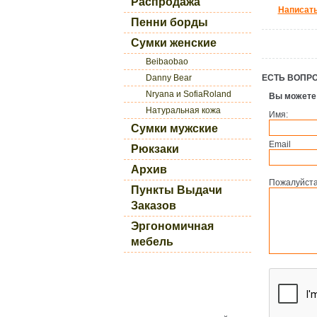
Распродажа
Написать
Пенни борды
Сумки женские
Beibaobao
Danny Bear
ЕСТЬ ВОПР
Nryana и SofiaRoland
Вы можете
Натуральная кожа
Имя:
Сумки мужские
Email
Рюкзаки
Архив
Пожалуйста
Пункты Выдачи
Заказов
Эргономичная
мебель