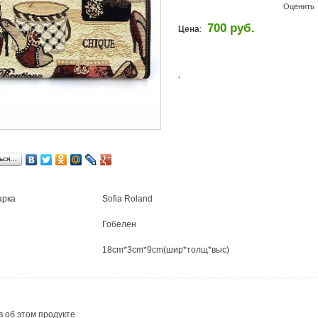
Оценить
700 руб.
Цена
:
.
ься…
арка
Sofia Roland
Гобелен
18cm*3cm*9cm(шир*толщ*выс)
 об этом продукте