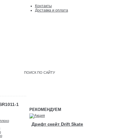
Контакты
Доcтавка и оплата
Войти
|
регистрация
SR1011-1
РЕКОМЕНДУЕМ
плохо
Дрифт скейт Drift Skate
е
о
но