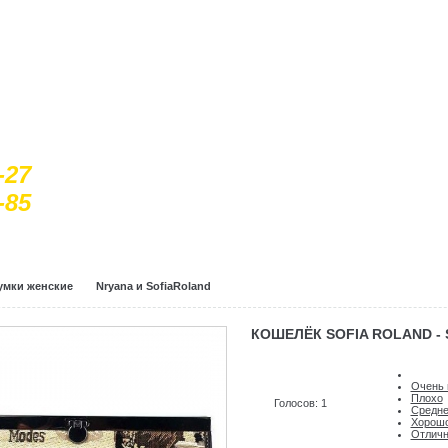
-27
-85
умки женские
Nryana и SofiaRoland
КОШЕЛЁК SOFIA ROLAND - 
Очень 
Плохо
Голосов: 1
Средн
Хорош
Отлич