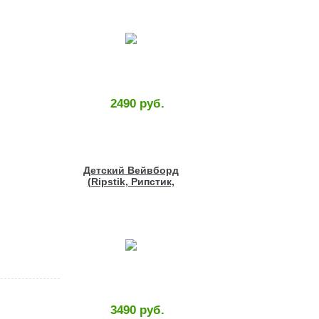
2490 руб.
Детский Вейвборд
(Ripstik, Рипстик,
Роллерсерф) с
рисунком
3490 руб.