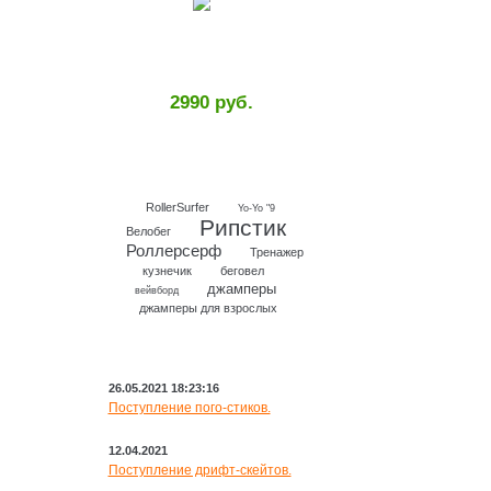
2990 руб.
RollerSurfer
Yo-Yo "9
Рипстик
Велобег
Роллерсерф
Тренажер
кузнечик
беговел
джамперы
вейвборд
джамперы для взрослых
НОВОСТИ
26.05.2021 18:23:16
Поступление пого-стиков.
12.04.2021
Поступление дрифт-скейтов.