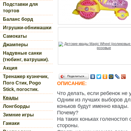
Подставки для
тортов
Баланс борд
Игрушки-обнимашки
Самокаты
Джамперы
Надувные санки
(тюбинг, ватрушки).
Акция
Тренажер кузнечик,
Поделиться…
Пого Стик, Pogo
ОПИСАНИЕ:
Stick, погостик.
Что делать, если ребенок не 
Квады
Одним из лучших выборов для
коньков будут именно квады.
Лонгборды
Почему?
Зимние игры
На таких коньках голеностоп 
Гамаки
стороны.