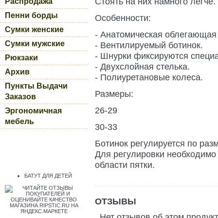
Стоять на них намного легче.
Распродажа
Пенни борды
Особенности:
Сумки женские
- Анатомическая облегающая 
Сумки мужские
- Вентилируемый ботинок.
- Шнурки фиксируются специ
Рюкзаки
- Двухслойная стелька.
Архив
- Полиуретановые колеса.
Пункты Выдачи
Размеры:
Заказов
26-29
Эргономичная
мебель
30-33
Ботинок регулируется по разм
Для регулировки необходимо
области пятки.
БАТУТ ДЛЯ ДЕТЕЙ
ОТЗЫВЫ
Нет отзывов об этом продук