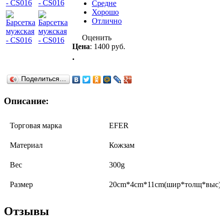
Средне
Хорошо
Отлично
Оценить
Цена
:
1400 руб.
.
Поделиться…
Описание:
Торговая марка
EFER
Материал
Кожзам
Вес
300g
Размер
20cm*4cm*11cm(шир*толщ*выс
Отзывы