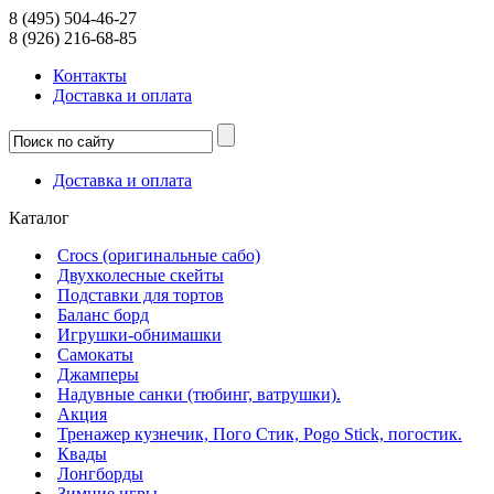
8 (495) 504-46-27
8 (926) 216-68-85
Контакты
Доcтавка и оплата
Доcтавка и оплата
Каталог
Crocs (оригинальные сабо)
Двухколесные скейты
Подставки для тортов
Баланс борд
Игрушки-обнимашки
Самокаты
Джамперы
Надувные санки (тюбинг, ватрушки).
Акция
Тренажер кузнечик, Пого Стик, Pogo Stick, погостик.
Квады
Лонгборды
Зимние игры