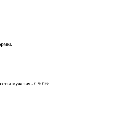
ормы.
етка мужская - CS016: