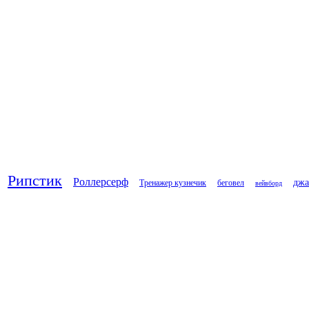
Рипстик
Роллерсерф
дж
Тренажер кузнечик
беговел
вейвборд