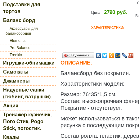
Подставки для
тортов
2790 руб.
Цена
:
Ве
Баланс борд
ХАРАКТЕРИСТИКИ:
Аксессуары для
балансбордов
.
Elements
Pro Balance
Treekix
Поделиться…
ОПИСАНИЕ:
Игрушки-обнимашки
Самокаты
Балансборд без покрытия.
Джамперы
Характеристики модели:
Надувные санки
Размер: 76*35*1,5 см.
(тюбинг, ватрушки).
Состав: высокопрочная фане
Акция
Покрытие - отсутствует.
Тренажер кузнечик,
Может использоваться в тако
Пого Стик, Pogo
рисунка с последующим покр
Stick, погостик.
Состав ролла: пластик, дерев
Квады