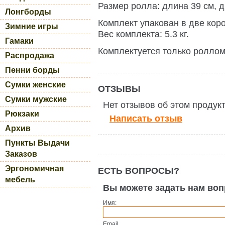
Размер ролла: длина 39 см, 
Лонгборды
Комплект упакован в две коро
Зимние игры
Вес комплекта: 5.3 кг.
Гамаки
Комплектуется только роллом
Распродажа
Пенни борды
Сумки женские
ОТЗЫВЫ
Сумки мужские
Нет отзывов об этом продук
Рюкзаки
Написать отзыв
Архив
Пункты Выдачи
Заказов
Эргономичная
ЕСТЬ ВОПРОСЫ?
мебель
Вы можете задать нам во
Имя:
Email