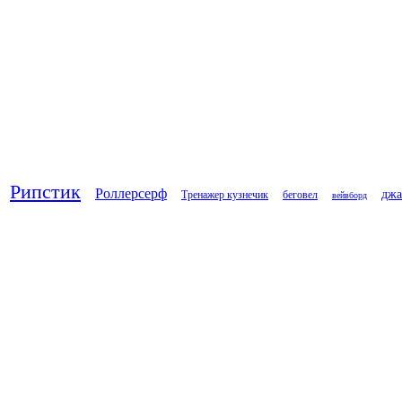
Рипстик
Роллерсерф
дж
Тренажер кузнечик
беговел
вейвборд