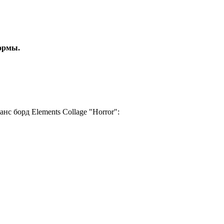
ормы.
с борд Elements Collage "Horror":