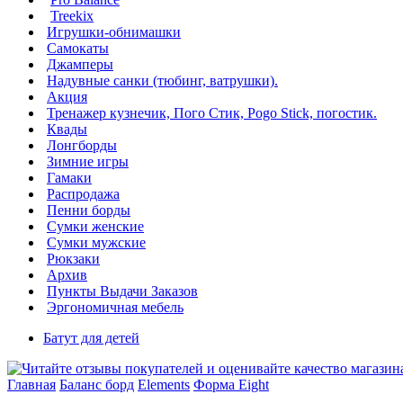
Treekix
Игрушки-обнимашки
Самокаты
Джамперы
Надувные санки (тюбинг, ватрушки).
Акция
Тренажер кузнечик, Пого Стик, Pogo Stick, погостик.
Квады
Лонгборды
Зимние игры
Гамаки
Распродажа
Пенни борды
Сумки женские
Сумки мужские
Рюкзаки
Архив
Пункты Выдачи Заказов
Эргономичная мебель
Батут для детей
Главная
Баланс борд
Elements
Форма Eight