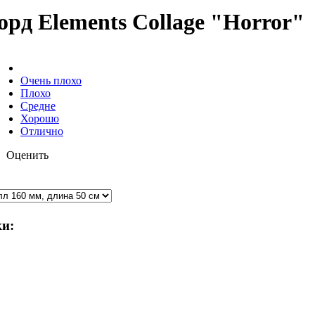
орд Elements Collage "Horror"
Очень плохо
Плохо
Средне
Хорошо
Отлично
Оценить
и: