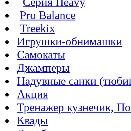
Серия Heavy
Pro Balance
Treekix
Игрушки-обнимашки
Самокаты
Джамперы
Надувные санки (тюбин
Акция
Тренажер кузнечик, Пог
Квады