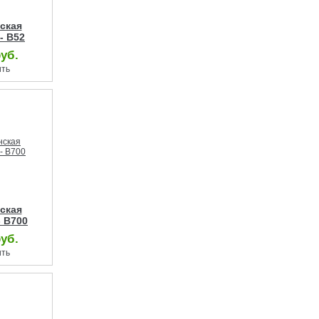
ская
- B52
руб.
ить
ская
- B700
руб.
ить