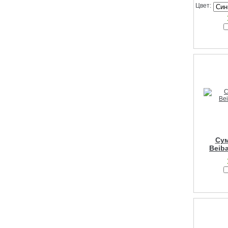
Цвет:
Сум
Beib