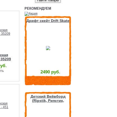
РЕКОМЕНДУЕМ
Дрифт скейт Drift Skate
ская
 35209
руб.
ить
2490 руб.
Детский Вейвборд
(Ripstik, Рипстик,
Роллерсерф) с
рисунком