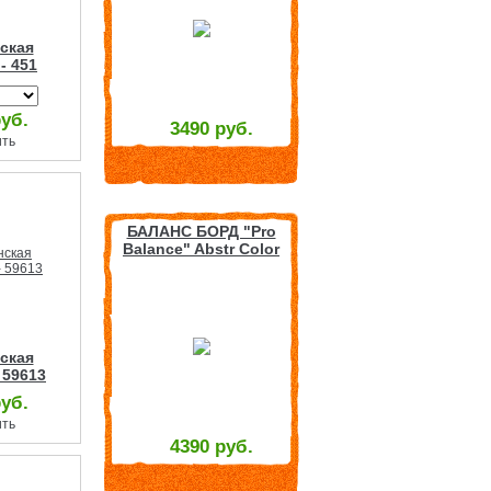
ская
- 451
руб.
3490 руб.
ить
БАЛАНС БОРД "Pro
Balance" Abstr Color
Wood
ская
 59613
руб.
ить
4390 руб.