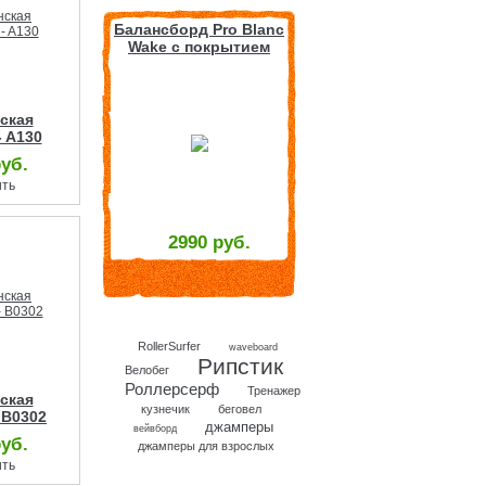
Балансборд Pro Blanc
Wake с покрытием
ская
- A130
руб.
ить
2990 руб.
RollerSurfer
waveboard
Рипстик
Велобег
Роллерсерф
Тренажер
ская
кузнечик
беговел
 B0302
джамперы
вейвборд
руб.
джамперы для взрослых
ить