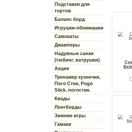
Подставки для
тортов
Баланс борд
Игрушки-обнимашки
Самокаты
Джамперы
Надувные санки
(тюбинг, ватрушки).
Сум
Bei
Акция
Тренажер кузнечик,
Пого Стик, Pogo
Stick, погостик.
Квады
Лонгборды
Зимние игры
Гамаки