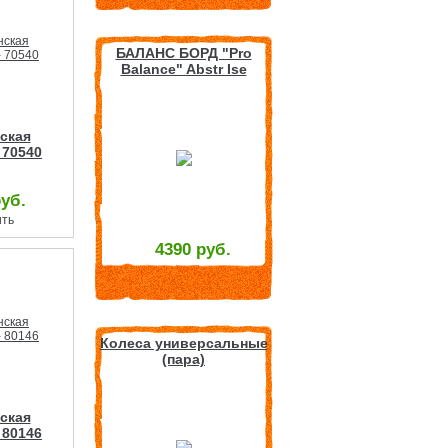
БАЛАНС БОРД "Pro
Balance" Abstr Ise
ская
 70540
руб.
ить
4390 руб.
Колеса универсальные
(пара)
ская
 80146