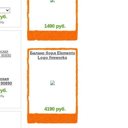
руб.
ить
1490 руб.
Баланс борд Elements
Logo fireworks
ская
 90890
руб.
ить
4190 руб.