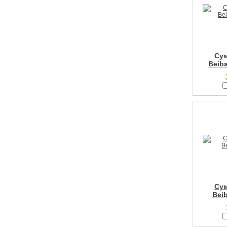
Сум
Beib
Сум
Bei