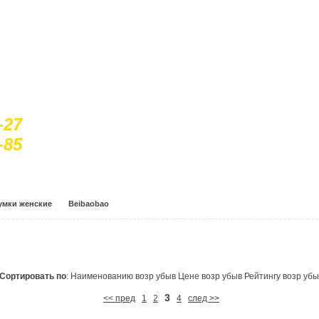
-27
-85
умки женские
Beibaobao
Сортировать по
: Наименованию
возр
убыв
Цене
возр
убыв
Рейтингу
возр
убы
3
<< пред
1
2
4
след >>