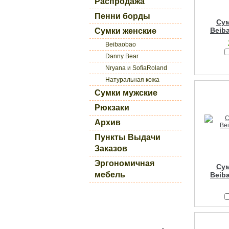
Распродажа
Пенни борды
Сум
Beib
Сумки женские
Beibaobao
Danny Bear
Nryana и SofiaRoland
Натуральная кожа
Сумки мужские
Рюкзаки
Архив
Пункты Выдачи
Заказов
Эргономичная
Сум
мебель
Beib