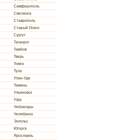
Симферополь
Смоленск
Ставрополь
Старый Оскол
Сургут
Таганрог
Тамбов
Тверь
Томск
Тула
Улан-Уде
Тюмень
Ульяновск
Уфа
Чебоксары
Челябинск
Энгельс
Югорск
Ярославль