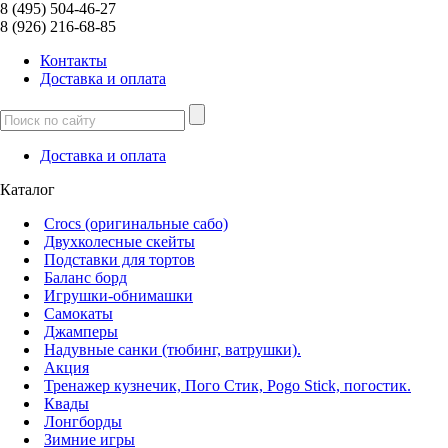
8 (495) 504-46-27
8 (926) 216-68-85
Контакты
Доcтавка и оплата
Доcтавка и оплата
Каталог
Crocs (оригинальные сабо)
Двухколесные скейты
Подставки для тортов
Баланс борд
Игрушки-обнимашки
Самокаты
Джамперы
Надувные санки (тюбинг, ватрушки).
Акция
Тренажер кузнечик, Пого Стик, Pogo Stick, погостик.
Квады
Лонгборды
Зимние игры