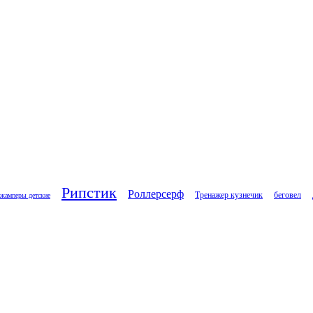
Рипстик
Роллерсерф
Тренажер кузнечик
беговел
жамперы детские