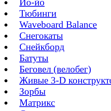
Йо-йо
Тюбинги
Waveboard Balance
Снегокаты
Снейкборд
Батуты
Беговел (велобег)
Живые 3-D конструкт
Зорбы
Матрикс