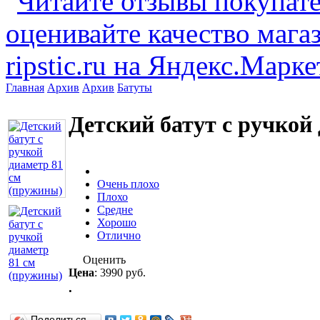
Главная
Архив
Архив
Батуты
Детский батут с ручкой
Очень плохо
Плохо
Средне
Хорошо
Отлично
Оценить
Цена
:
3990 руб.
.
Поделиться…