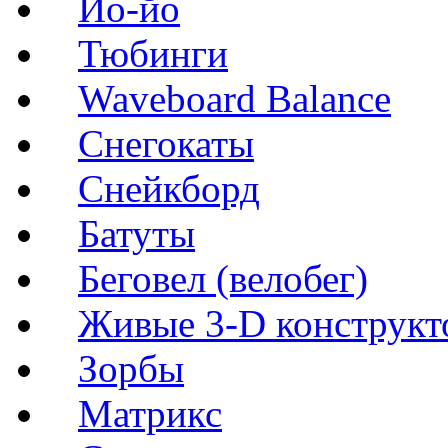
Йо-йо
Тюбинги
Waveboard Balance
Снегокаты
Снейкборд
Батуты
Беговел (велобег)
Живые 3-D конструкт
Зорбы
Матрикс