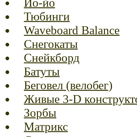
Йо-йо
Тюбинги
Waveboard Balance
Снегокаты
Снейкборд
Батуты
Беговел (велобег)
Живые 3-D конструкт
Зорбы
Матрикс