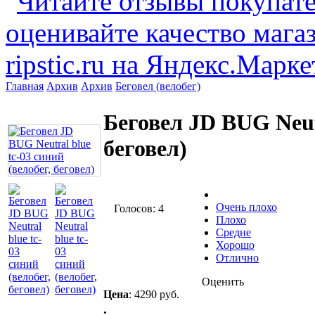
Главная
Архив
Архив
Беговел (велобег)
Беговел JD BUG Neutr
беговел)
Очень плохо
Голосов: 4
Плохо
Средне
Хорошо
Отлично
Оценить
Цена
:
4290 руб.
.