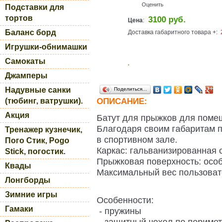
Оценить
Подставки для
тортов
3100 руб.
Цена
:
Баланс борд
Доставка габаритного товара +:
Игрушки-обнимашки
Самокаты
.
Джамперы
Надувные санки
Поделиться…
(тюбинг, ватрушки).
ОПИСАНИЕ:
Акция
Батут для прыжков для поме
Благодаря своим габаритам 
Тренажер кузнечик,
в спортивном зале.
Пого Стик, Pogo
Каркас: гальванизированная 
Stick, погостик.
Прыжковая поверхность: осо
Квады
Максимальный вес пользовател
Лонгборды
Зимние игры
Особенности:
Гамаки
- пружины
- защитный чехол по перимет