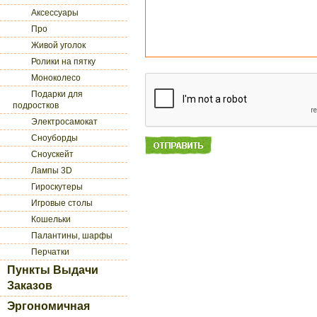
Аксессуары
Про
Живой уголок
Ролики на пятку
Моноколесо
Подарки для
подростков
Электросамокат
Сноуборды
Сноускейт
Лампы 3D
Гироскутеры
Игровые столы
Кошельки
Палантины, шарфы
Перчатки
Пункты Выдачи
Заказов
Эргономичная