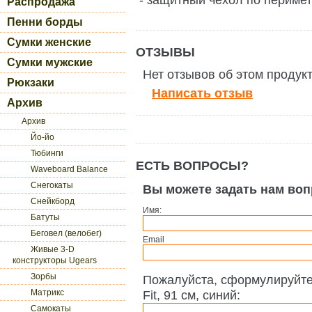
Распродажа
Пенни борды
Сумки женские
ОТЗЫВЫ
Сумки мужские
Нет отзывов об этом продук
Рюкзаки
Написать отзыв
Архив
Архив
Йо-йо
Тюбинги
ЕСТЬ ВОПРОСЫ?
Waveboard Balance
Снегокаты
Вы можете задать нам во
Снейкборд
Имя:
Батуты
Беговел (велобег)
Email
Живые 3-D
конструкторы Ugears
Зорбы
Пожалуйста, сформулируйте
Матрикс
Fit, 91 см, синий:
Самокаты