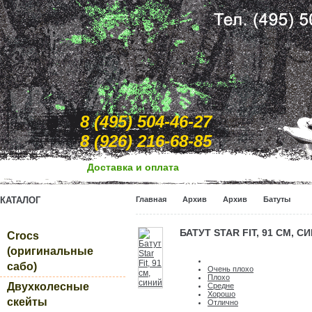
8 (495) 504-46-27
8 (926) 216-68-85
Доcтавка и оплата
КАТАЛОГ
Главная
Архив
Архив
Батуты
БАТУТ STAR FIT, 91 СМ, С
Crocs
(оригинальные
сабо)
Очень плохо
Плохо
Двухколесные
Средне
Хорошо
скейты
Отлично