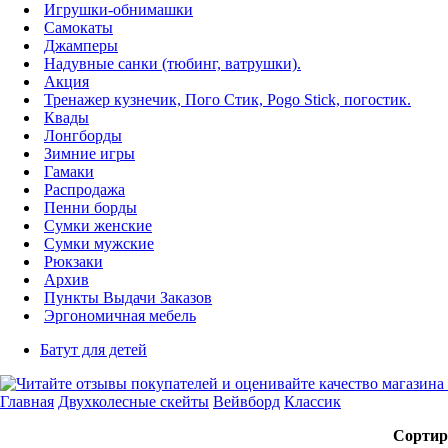
Игрушки-обнимашки
Самокаты
Джамперы
Надувные санки (тюбинг, ватрушки).
Акция
Тренажер кузнечик, Пого Стик, Pogo Stick, погостик.
Квады
Лонгборды
Зимние игры
Гамаки
Распродажа
Пенни борды
Сумки женские
Сумки мужские
Рюкзаки
Архив
Пункты Выдачи Заказов
Эргономичная мебель
Батут для детей
Главная
Двухколесные скейты
Вейвборд
Классик
Сортир