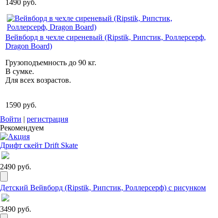
1490 руб.
Вейвборд в чехле сиреневый (Ripstik, Рипстик, Роллерсерф,
Dragon Board)
Грузоподъемность до 90 кг.
В сумке.
Для всех возрастов.
1590 руб.
Войти
|
регистрация
Рекомендуем
Дрифт скейт Drift Skate
2490 руб.
Детский Вейвборд (Ripstik, Рипстик, Роллерсерф) с рисунком
3490 руб.