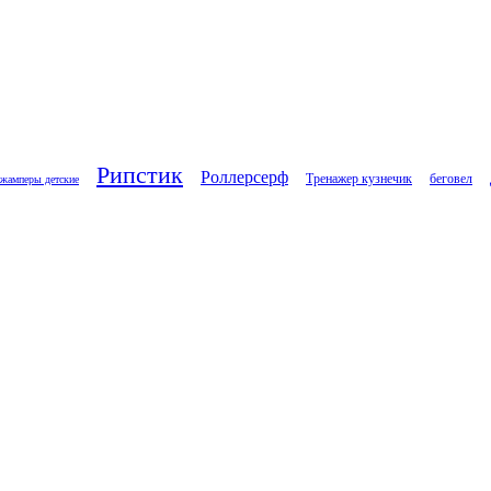
Рипстик
Роллерсерф
Тренажер кузнечик
беговел
жамперы детские