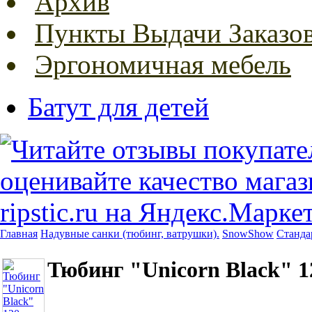
Архив
Пункты Выдачи Заказо
Эргономичная мебель
Батут для детей
Главная
Надувные санки (тюбинг, ватрушки).
SnowShow
Станда
Тюбинг "Unicorn Black" 