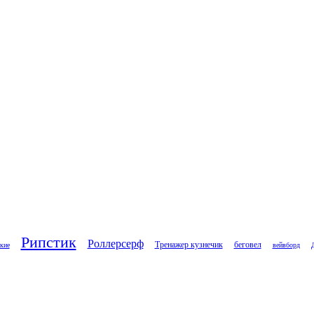
Рипстик
Роллерсерф
Тренажер кузнечик
беговел
кие
вейвборд