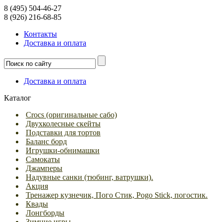
8 (495) 504-46-27
8 (926) 216-68-85
Контакты
Доcтавка и оплата
Доcтавка и оплата
Каталог
Crocs (оригинальные сабо)
Двухколесные скейты
Подставки для тортов
Баланс борд
Игрушки-обнимашки
Самокаты
Джамперы
Надувные санки (тюбинг, ватрушки).
Акция
Тренажер кузнечик, Пого Стик, Pogo Stick, погостик.
Квады
Лонгборды
Зимние игры