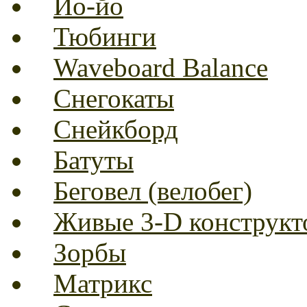
Йо-йо
Тюбинги
Waveboard Balance
Снегокаты
Снейкборд
Батуты
Беговел (велобег)
Живые 3-D конструкт
Зорбы
Матрикс