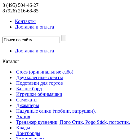
8 (495) 504-46-27
8 (926) 216-68-85
Контакты
Доcтавка и оплата
Доcтавка и оплата
Каталог
Crocs (оригинальные сабо)
Двухколесные скейты
Подставки для тортов
Баланс борд
Игрушки-обнимашки
Самокаты
Джамперы
Надувные санки (тюбинг, ватрушки).
Акция
Тренажер кузнечик, Пого Стик, Pogo Stick, погостик.
Квады
Лонгборды
Зимние игры