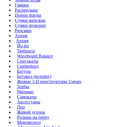
Гамаки
Распродажа
Пенни борды
Сумки женские
Сумки мужские
Рюкзаки
Архив
Архив
Йо-йо
Тюбинги
Waveboard Balance
Снегокаты
Снейкборд
Батуты
Беговел (велобег)
Живые 3-D конструкторы Ugears
Зорбы
Матрикс
Самокаты
Аксессуары
Про
Живой уголок
Ролики на пятку
Моноколесо