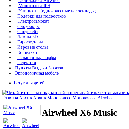
Моноколеса Airwheel
Моноколеса IPS
Унициклы (одноколесные велосипеды)
Подарки для подростков
Электросамокат
Сноуборды
Сноускейт
Лампы 3D
Гироскутеры
Игровые столы
Кошельки
Палантины, шарфы
Перчатки
Пункты Выдачи Заказов
Эргономичная мебель
Батут для детей
Главная
Архив
Архив
Моноколесо
Моноколеса Airwheel
Airwheel X6 Music