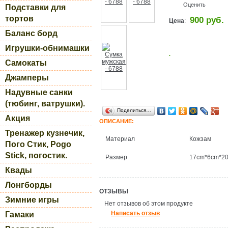
Оценить
Подставки для
тортов
900 руб.
Цена
:
Баланс борд
Игрушки-обнимашки
.
Самокаты
Джамперы
Надувные санки
(тюбинг, ватрушки).
Поделиться…
Акция
ОПИСАНИЕ:
Тренажер кузнечик,
Материал
Кожзам
Пого Стик, Pogo
Stick, погостик.
Размер
17cm*6cm*20
Квады
Лонгборды
ОТЗЫВЫ
Зимние игры
Нет отзывов об этом продукте
Написать отзыв
Гамаки