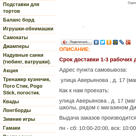
Оцен
Подставки для
тортов
Баланс борд
.
Игрушки-обнимашки
Самокаты
Поделиться…
Джамперы
ОПИСАНИЕ:
Надувные санки
Срок доставки 1-3 рабочих 
(тюбинг, ватрушки).
Адрес пункта самовывоза:
Акция
Тренажер кузнечик,
улица Аверьянова , д. 17 (ма
Пого Стик, Pogo
Как к нам проехать:
Stick, погостик.
улица Аверьянова , д. 17 (ма
Квады
школы, рядом с магазином Ди
Лонгборды
Выдача заказов производится
Зимние игры
пн - сб: 10:00-20:00, вск: 10:0
Гамаки