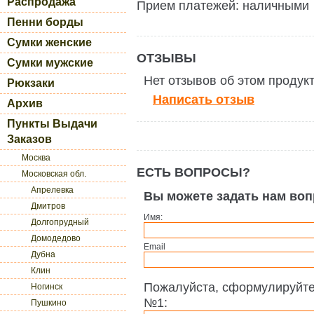
Распродажа
Прием платежей: наличными
Пенни борды
Сумки женские
ОТЗЫВЫ
Сумки мужские
Нет отзывов об этом продук
Рюкзаки
Написать отзыв
Архив
Пункты Выдачи
Заказов
Москва
ЕСТЬ ВОПРОСЫ?
Московская обл.
Апрелевка
Вы можете задать нам во
Дмитров
Имя:
Долгопрудный
Домодедово
Email
Дубна
Клин
Пожалуйста, сформулируйте
Ногинск
№1:
Пушкино